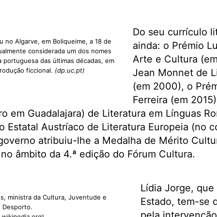
Do seu currículo l
u no Algarve, em Boliqueime, a 18 de
ainda: o Prémio L
ualmente considerada um dos nomes
Arte e Cultura (e
ra portuguesa das últimas décadas, em
rodução ficcional.
(dp.uc.pt)
Jean Monnet de Li
(em 2000), o Prémi
Ferreira (em 2015)
vro em Guadalajara) de Literatura em Línguas Ro
 Estatal Austríaco de Literatura Europeia (no c
governo atribuiu-lhe a Medalha de Mérito Cultu
 no âmbito da 4.ª edição do Fórum Cultura.
Lídia Jorge, que
s, ministra da Cultura, Juventude e
Estado, tem-se 
Desporto.
pela intervenção
.wikipedia.org)