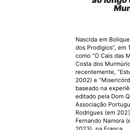
ao longo 
Mun
Nascida em Bolique
dos Prodígios”, em 1
como “O Cais das Me
Costa dos Murmúrios
recentemente, “Est
2002) e “Misericórd
baseado na experiê
editado pela Dom Q
Associação Portugu
Rodrigues (em 2023
Fernando Namora (e
2023), na França.