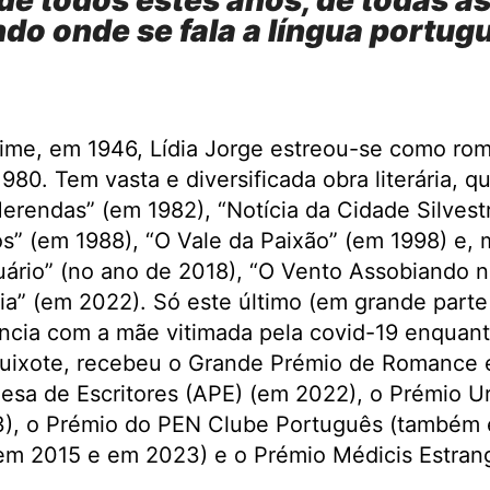
de todos estes anos, de todas as
do onde se fala a língua portug
ime, em 1946, Lídia Jorge estreou-se como rom
980. Tem vasta e diversificada obra literária, que
rendas” (em 1982), “Notícia da Cidade Silvestr
” (em 1988), “O Vale da Paixão” (em 1998) e, 
uário” (no ano de 2018), “O Vento Assobiando 
ia” (em 2022). Só este último (em grande parte 
ncia com a mãe vitimada pela covid-19 enquanto
uixote, recebeu o Grande Prémio de Romance 
esa de Escritores (APE) (em 2022), o Prémio U
), o Prémio do PEN Clube Português (também 
m 2015 e em 2023) e o Prémio Médicis Estrang