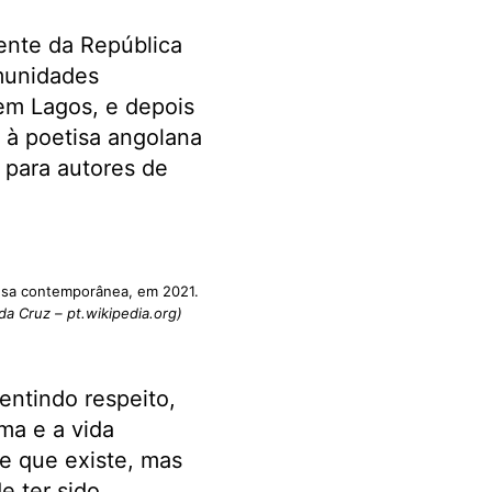
ente da República
munidades
em Lagos, e depois
 à poetisa angolana
 para autores de
uesa contemporânea, em 2021.
 da Cruz – pt.wikipedia.org)
entindo respeito,
ma e a vida
e que existe, mas
e ter sido