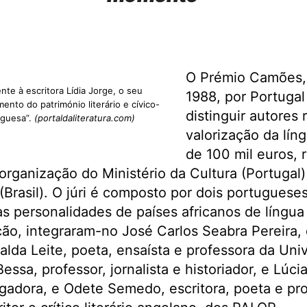
O Prémio Camões, 
ente à escritora Lídia Jorge, o seu
1988, por Portugal 
ento do património literário e cívico-
distinguir autores
uguesa”.
(portaldaliteratura.com)
valorização da lín
de 100 mil euros, 
organização do Ministério da Cultura (Portugal
(Brasil). O júri é composto por dois portugueses
as personalidades de países africanos de língua
ão, integraram-no José Carlos Seabra Pereira,
lda Leite, poeta, ensaísta e professora da Uni
essa, professor, jornalista e historiador, e Lúci
igadora, e Odete Semedo, escritora, poeta e pr