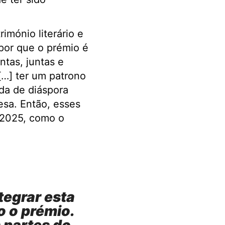
imónio literário e
 por que o prémio é
ntas, juntas e
[…] ter um patrono
da de diáspora
esa. Então, esses
 2025, como o
ntegrar esta
o o prémio.