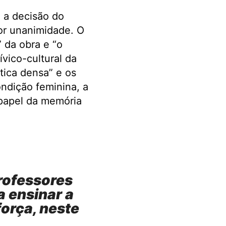
 a decisão do
or unanimidade. O
” da obra e “o
ívico-cultural da
tica densa” e os
ndição feminina, a
 papel da memória
rofessores
 ensinar a
força, neste