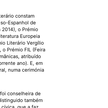
iterário constam
uso-Espanhol de
m 2014), o Prémio
teratura Europeia
o Literário Vergílio
, o Prémio FIL (Feira
mânicas, atribuído
orrente ano). E, em
ral, numa cerimónia
 foi conselheira de
distinguido também
 cívica, que a faz