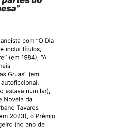
 partes do
uesa”
ancista com “O Dia
 inclui títulos,
e” (em 1984), “A
mais
nas Gruas” (em
autoficcional,
 estava num lar),
e Novela da
rbano Tavares
em 2023), o Prémio
eiro (no ano de