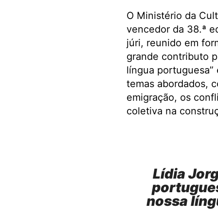
O Ministério da Cul
vencedor da 38.ª ed
júri, reunido em fo
grande contributo pa
língua portuguesa” 
temas abordados, co
emigração, os confl
coletiva na constru
Lídia Jor
portugues
nossa líng