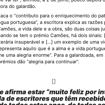
ora do galardão.
taca o “contributo para o enriquecimento do patr
íngua portuguesa”, a escritora explica as razões
Camões, a vida dele e a obra, são duas coisas ju
quando se tem o prémio Camões, há dois sinais: 
terária insuperável e […] um exemplo de uma vi
representa aquilo que é a alma e a vida portugu
me uma alegria enorme”. Para a galardoada, em
rémios dão “alegria para continuar”.
e afirma estar “muito feliz por i
ila de escritores que têm recebid