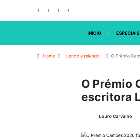
INÍCIO
ESPECIAIS
Home
Lendo e relendo
O Prémio Camõ
O Prémio 
escritora 
Louro Carvalho