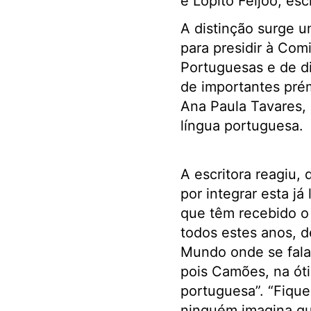
e Lopito Feijóo, esc
A distinção surge u
para presidir à Co
Portuguesas e de d
de importantes prém
Ana Paula Tavares, 
língua portuguesa.
A escritora reagiu, 
por integrar esta já 
que têm recebido o
todos estes anos, d
Mundo onde se fala
pois Camões, na óti
portuguesa”. “Fique
ninguém imagina que