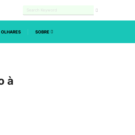
OLHARES
SOBRE
o à