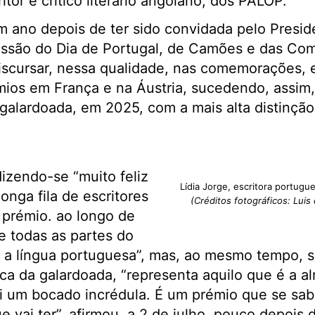
ritor e crítico literário angolano, dos PALOP.
m ano depois de ter sido convidada pelo Presid
missão do Dia de Portugal, de Camões e das Co
iscursar, nessa qualidade, nas comemorações, 
ios em França e na Áustria, sucedendo, assim,
galardoada, em 2025, com a mais alta distinção
dizendo-se “muito feliz
Lídia Jorge, escritora portug
longa fila de escritores
(Créditos fotográficos: Luis
 prémio. ao longo de
e todas as partes do
 a língua portuguesa”, mas, ao mesmo tempo, s
ca da galardoada, “representa aquilo que é a al
i um bocado incrédula. É um prémio que se sab
 vai ter”, afirmou, a 2 de julho, pouco depois d