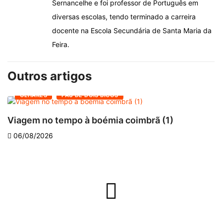
Sernancelhe e foi professor de Português em
diversas escolas, tendo terminado a carreira
docente na Escola Secundária de Santa Maria da
Feira.
Outros artigos
OLHARES
PAU DE DOIS BICOS
Viagem no tempo à boémia coimbrã (1)
A
06/08/2026