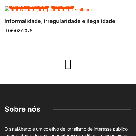
LENDO E RELENDO
OLHARES
Informalidade, irregularidade e ilegalidade
A
06/08/2026
Sobre nós
O sinalAberto é um coletivo de jornalismo de interesse público,
independente de quaisquer interesses políticos e económicos.