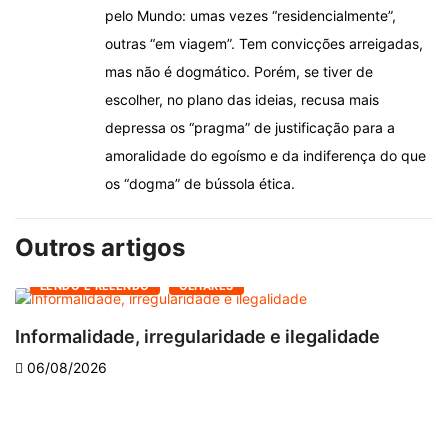
pelo Mundo: umas vezes “residencialmente”,
outras “em viagem”. Tem convicções arreigadas,
mas não é dogmático. Porém, se tiver de
escolher, no plano das ideias, recusa mais
depressa os “pragma” de justificação para a
amoralidade do egoísmo e da indiferença do que
os “dogma” de bússola ética.
Outros artigos
LENDO E RELENDO
OLHARES
Informalidade, irregularidade e ilegalidade
A
06/08/2026