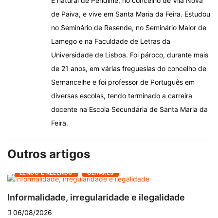
É natural de Pendilhe, no concelho de Vila Nova
de Paiva, e vive em Santa Maria da Feira. Estudou
no Seminário de Resende, no Seminário Maior de
Lamego e na Faculdade de Letras da
Universidade de Lisboa. Foi pároco, durante mais
de 21 anos, em várias freguesias do concelho de
Sernancelhe e foi professor de Português em
diversas escolas, tendo terminado a carreira
docente na Escola Secundária de Santa Maria da
Feira.
Outros artigos
LENDO E RELENDO
OLHARES
Informalidade, irregularidade e ilegalidade
A
06/08/2026