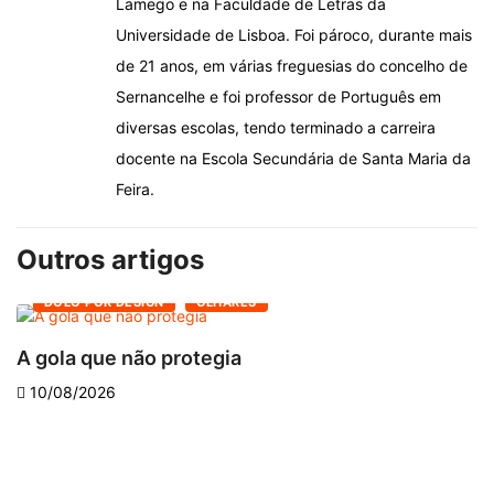
Lamego e na Faculdade de Letras da
Universidade de Lisboa. Foi pároco, durante mais
de 21 anos, em várias freguesias do concelho de
Sernancelhe e foi professor de Português em
diversas escolas, tendo terminado a carreira
docente na Escola Secundária de Santa Maria da
Feira.
Outros artigos
DOLO POR DESIGN
OLHARES
A gola que não protegia
C
10/08/2026