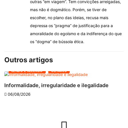
outras “em viagem”. Tem convicções arreigadas,
mas não é dogmático. Porém, se tiver de
escolher, no plano das ideias, recusa mais
depressa os “pragma” de justificação para a
amoralidade do egoísmo e da indiferença do que
os “dogma” de bússola ética.
Outros artigos
LENDO E RELENDO
OLHARES
Informalidade, irregularidade e ilegalidade
A
06/08/2026