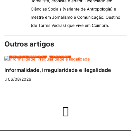
Jornalista, cronista e editor. Licenciado em
Ciências Sociais (variante de Antropologia) e
mestre em Jornalismo e Comunicação. Oestino
(de Torres Vedras) que vive em Coimbra.
Outros artigos
LENDO E RELENDO
OLHARES
Informalidade, irregularidade e ilegalidade
A
06/08/2026