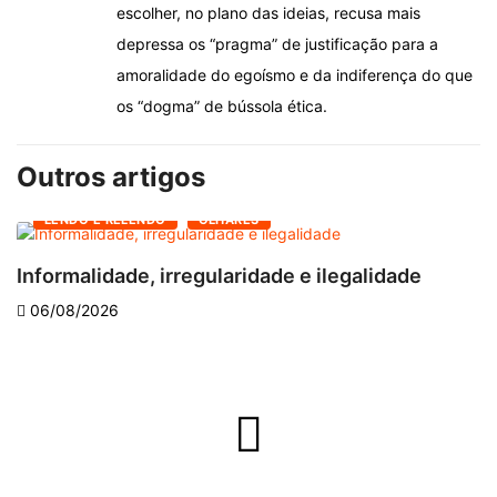
escolher, no plano das ideias, recusa mais
depressa os “pragma” de justificação para a
amoralidade do egoísmo e da indiferença do que
os “dogma” de bússola ética.
Outros artigos
LENDO E RELENDO
OLHARES
Informalidade, irregularidade e ilegalidade
A
06/08/2026