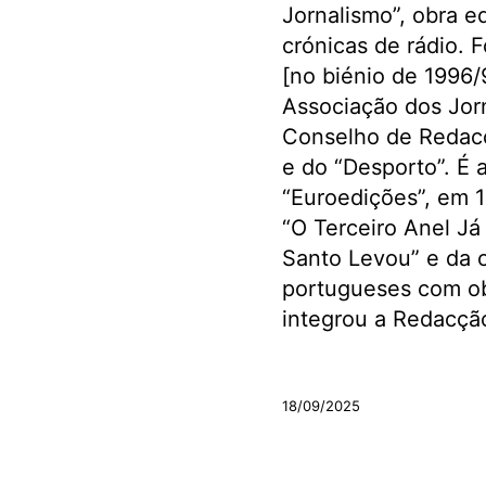
Jornalismo”, obra e
crónicas de rádio. F
[no biénio de 1996/
Associação dos Jor
Conselho de Redacç
e do “Desporto”. É 
“Euroedições”, em 1
“O Terceiro Anel Já
Santo Levou” e da o
portugueses com obr
integrou a Redacção 
.
18/09/2025
.