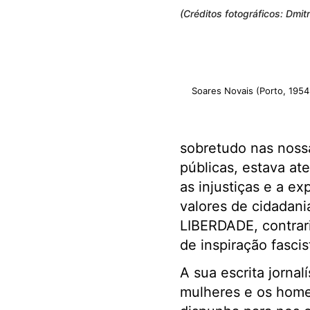
(Créditos fotográficos: Dmit
Soares Novais (Porto, 195
sobretudo nas nossa
públicas, estava at
as injustiças e a ex
valores de cidadani
LIBERDADE, contrari
de inspiração fascis
A sua escrita jornal
mulheres e os home