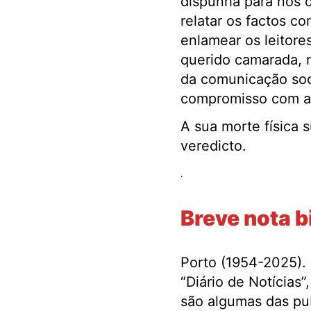
dispunha para nos 
relatar os factos c
enlamear os leitore
querido camarada, 
da comunicação soci
compromisso com a v
A sua morte física
veredicto.
.
Breve nota b
Porto (1954-2025). J
“Diário de Notícias”
são algumas das pu