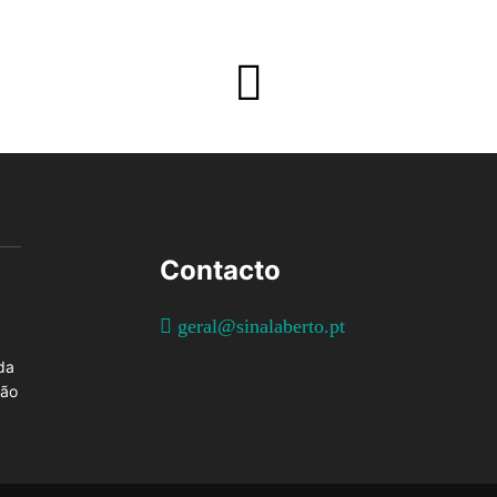
Contacto
geral@sinalaberto.pt
da
ção