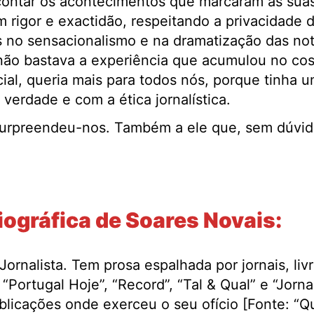
contar os acontecimentos que marcaram as suas
om rigor e exactidão, respeitando a privacidade
s no sensacionalismo e na dramatização das not
não bastava a experiência que acumulou no cos
al, queria mais para todos nós, porque tinha u
erdade e com a ética jornalística.
 surpreendeu-nos. Também a ele que, sem dúvid
iográfica de Soares Novais:
ornalista. Tem prosa espalhada por jornais, livr
, “Portugal Hoje”, “Record”, “Tal & Qual” e “Jorna
blicações onde exerceu o seu ofício [Fonte: 