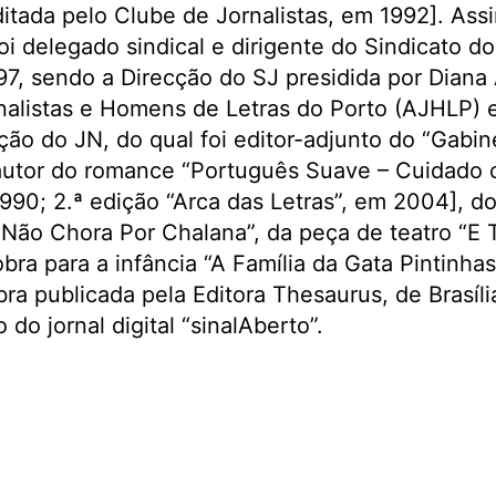
ditada pelo Clube de Jornalistas, em 1992]. Ass
oi delegado sindical e dirigente do Sindicato do
97, sendo a Direcção do SJ presidida por Diana 
nalistas e Homens de Letras do Porto (AJHLP)
ão do JN, do qual foi editor-adjunto do “Gabi
autor do romance “Português Suave – Cuidado c
990; 2.ª edição “Arca das Letras”, em 2004], do 
 Não Chora Por Chalana”, da peça de teatro “E T
bra para a infância “A Família da Gata Pintinha
a publicada pela Editora Thesaurus, de Brasíli
do jornal digital “sinalAberto”.