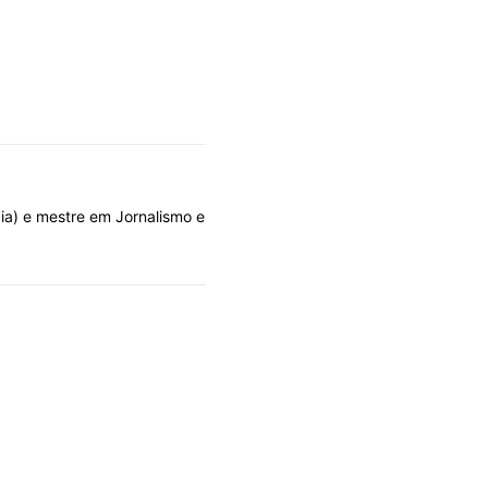
gia) e mestre em Jornalismo e
DOLO POR DESIGN
OLHARES
A fila que se fura por cima
06/08/2026