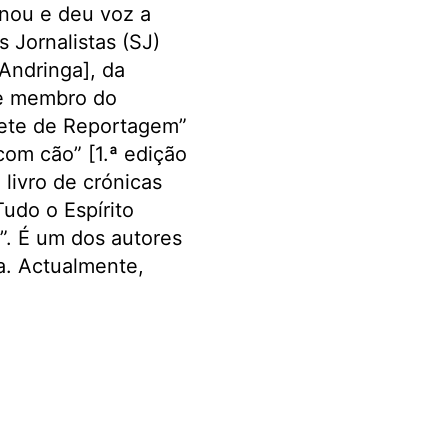
inou e deu voz a
s Jornalistas (SJ)
Andringa], da
 e membro do
nete de Reportagem”
om cão” [1.ª edição
livro de crónicas
udo o Espírito
s”. É um dos autores
a. Actualmente,