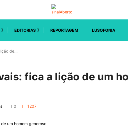
EDITORIAS
REPORTAGEM
LUSOFONIA
 lição de…
ais: fica a lição de um 
os
0
1207