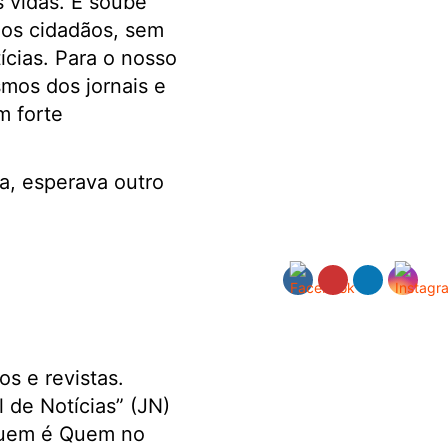
 vidas. E soube
 dos cidadãos, sem
ícias. Para o nosso
mos dos jornais e
m forte
a, esperava outro
os e revistas.
l de Notícias” (JN)
“Quem é Quem no