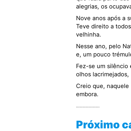
alegrias, os ocupa
Nove anos após a su
Teve direito a todos
velhinha.
Nesse ano, pelo Na
e, um pouco trémulo
Fez-se um silêncio 
olhos lacrimejados,
Creio que, naquele
embora.
………………….
Próximo ca