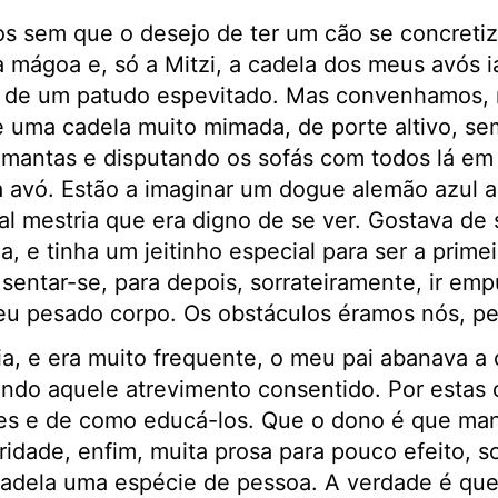
s sem que o desejo de ter um cão se concretiz
mágoa e, só a Mitzi, a cadela dos meus avós i
a de um patudo espevitado. Mas convenhamos,
e uma cadela muito mimada, de porte altivo, s
mantas e disputando os sofás com todos lá em 
 avó. Estão a imaginar um dogue alemão azul a
al mestria que era digno de se ver. Gostava de 
a, e tinha um jeitinho especial para ser a prime
sentar-se, para depois, sorrateiramente, ir em
u pesado corpo. Os obstáculos éramos nós, pes
a, e era muito frequente, o meu pai abanava a 
ndo aquele atrevimento consentido. Por estas 
es e de como educá-los. Que o dono é que ma
oridade, enfim, muita prosa para pouco efeito,
cadela uma espécie de pessoa. A verdade é qu