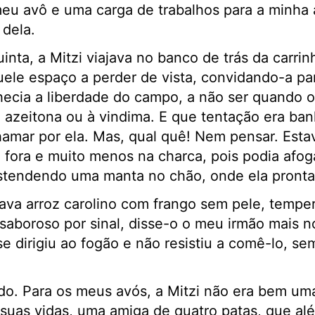
eu avô e uma carga de trabalhos para a minha
dela.
nta, a Mitzi viajava no banco de trás da carrin
ele espaço a perder de vista, convidando-a par
hecia a liberdade do campo, a não ser quando 
 azeitona ou à vindima. E que tentação era ban
amar por ela. Mas, qual quê! Nem pensar. Esta
fora e muito menos na charca, pois podia afogar
stendendo uma manta no chão, onde ela pronta
ava arroz carolino com frango sem pele, tempe
saboroso por sinal, disse-o o meu irmão mais no
 dirigiu ao fogão e não resistiu a comê-lo, se
do. Para os meus avós, a Mitzi não era bem uma
 suas vidas, uma amiga de quatro patas, que al