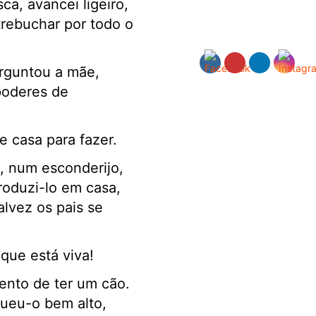
a, avancei ligeiro,
trebuchar por todo o
erguntou a mãe,
poderes de
e casa para fazer.
, num esconderijo,
troduzi-lo em casa,
alvez os pais se
 que está viva!
tento de ter um cão.
gueu-o bem alto,