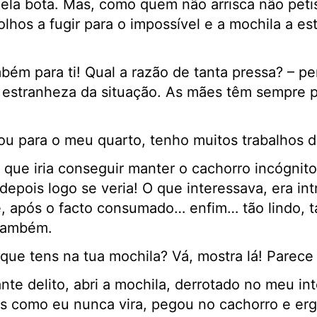
la bota. Mas, como quem não arrisca não petisc
olhos a fugir para o impossível e a mochila a es
mbém para ti! Qual a razão de tanta pressa? – p
estranheza da situação. As mães têm sempre 
ou para o meu quarto, tenho muitos trabalhos d
que iria conseguir manter o cachorro incógnito
depois logo se veria! O que interessava, era in
e, após o facto consumado… enfim… tão lindo, t
 também.
O que tens na tua mochila? Vá, mostra lá! Parece
te delito, abri a mochila, derrotado no meu in
os como eu nunca vira, pegou no cachorro e er