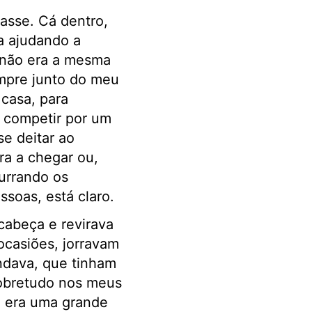
asse. Cá dentro,
a ajudando a
 não era a mesma
empre junto do meu
casa, para
 competir por um
se deitar ao
ira a chegar ou,
purrando os
soas, está claro.
cabeça e revirava
ocasiões, jorravam
ndava, que tinham
 sobretudo nos meus
e era uma grande