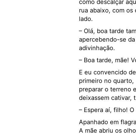
como descalçar aque
rua abaixo, com os 
lado.
– Olá, boa tarde ta
apercebendo-se da 
adivinhação.
– Boa tarde, mãe! V
E eu convencido de 
primeiro no quarto, 
preparar o terreno 
deixassem cativar,
– Espera aí, filho! 
Apanhado em flagran
A mãe abriu os olh