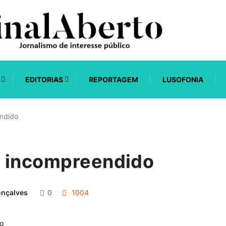
EDITORIAS
REPORTAGEM
LUSOFONIA
ndido
 incompreendido
onçalves
0
1004