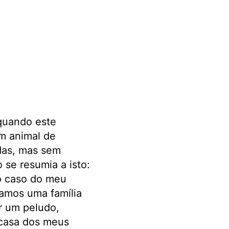
quando este
um animal de
idas, mas sem
se resumia a isto:
o caso do meu
ramos uma família
r um peludo,
 casa dos meus