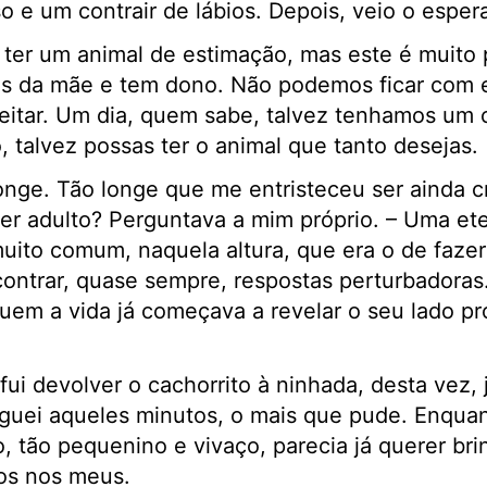
so e um contrair de lábios. Depois, veio o esper
 ter um animal de estimação, mas este é muito
os da mãe e tem dono. Não podemos ficar com e
aceitar. Um dia, quem sabe, talvez tenhamos um 
, talvez possas ter o animal que tanto desejas.
longe. Tão longe que me entristeceu ser ainda c
ser adulto? Perguntava a mim próprio. – Uma et
uito comum, naquela altura, que era o de faze
ontrar, quase sempre, respostas perturbadoras
uem a vida já começava a revelar o seu lado pr
 fui devolver o cachorrito à ninhada, desta vez,
guei aqueles minutos, o mais que pude. Enquan
, tão pequenino e vivaço, parecia já querer brin
dos nos meus.