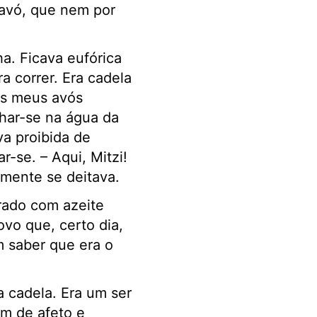
 avó, que nem por
ha. Ficava eufórica
a correr. Era cadela
os meus avós
har-se na água da
va proibida de
-se. – Aqui, Mitzi!
mente se deitava.
rado com azeite
vo que, certo dia,
m saber que era o
 cadela. Era um ser
ém de afeto e