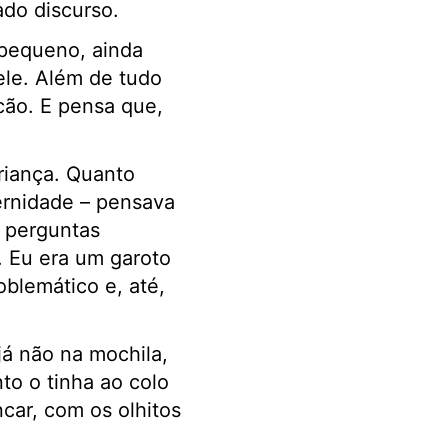
ado discurso.
 pequeno, ainda
le. Além de tudo
cão. E pensa que,
riança. Quanto
ernidade – pensava
r perguntas
. Eu era um garoto
oblemático e, até,
 já não na mochila,
to o tinha ao colo
car, com os olhitos