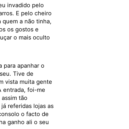
eu invadido pelo
rros. E pelo cheiro
a quem a não tinha,
os os gostos e
guçar o mais oculto
a para apanhar o
iseu. Tive de
m vista muita gente
À entrada, foi-me
 assim tão
á referidas lojas as
onsolo o facto de
ha ganho ali o seu