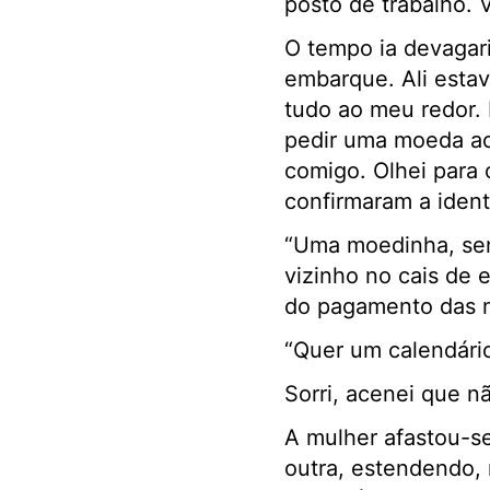
posto de trabalho. 
O tempo ia devagar
embarque. Ali esta
tudo ao meu redor.
pedir uma moeda ao 
comigo. Olhei para 
confirmaram a ident
“Uma moedinha, sen
vizinho no cais de 
do pagamento das m
“Quer um calendário
Sorri, acenei que n
A mulher afastou-se
outra, estendendo,