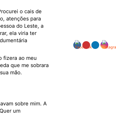
ocurei o cais de
o, atenções para
essoa do Leste, a
, ela viria ter
ndumentária
 fizera ao meu
moeda que me sobrara
 sua mão.
alavam sobre mim. A
“Quer um