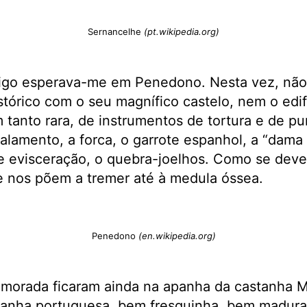
Sernancelhe
(pt.wikipedia.org)
go esperava-me em Penedono. Nesta vez, não 
histórico com o seu magnífico castelo, nem o ed
 tanto rara, de instrumentos de tortura e de p
lamento, a forca, o garrote espanhol, a “dama 
e evisceração, o quebra-joelhos. Como se deve 
e nos põem a tremer até à medula óssea.
Penedono
(en.wikipedia.org)
morada ficaram ainda na apanha da castanha M
stanha portuguesa, bem fresquinha, bem madura