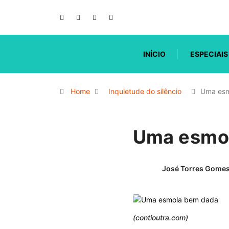
INÍCIO
ESPECIAIS
Home
Inquietude do silêncio
Uma esm
Uma esmo
José Torres Gome
(contioutra.com)