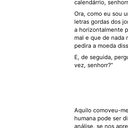
calendárrio, senhorr
Ora, como eu sou u
letras gordas dos 
a horizontalmente p
mal e que de nada m
pedira a moeda diss
E, de seguida, per
vez, senhorr?”
Aquilo comoveu-me 
humana pode ser dig
análise, se nos apr