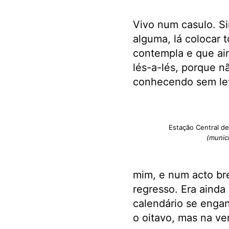
Vivo num casulo. S
alguma, lá colocar
contempla e que ain
lés-a-lés, porque n
conhecendo sem leva
Estação Central 
(munic
mim, e num acto br
regresso. Era ainda
calendário se engan
o oitavo, mas na ve