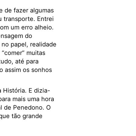
ve de fazer algumas
transporte. Entrei
om um erro alheio.
mensagem do
 no papel, realidade
a “comer” muitas
tudo, até para
ão assim os sonhos
História. E dizia-
 para mais uma hora
al de Penedono. O
 que tão grande