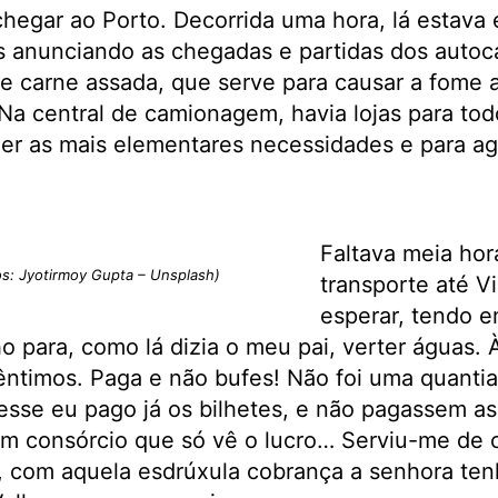
hegar ao Porto. Decorrida uma hora, lá estava 
tes anunciando as chegadas e partidas dos autoca
 de carne assada, que serve para causar a fome 
 Na central de camionagem, havia lojas para tod
fazer as mais elementares necessidades e para a
Faltava meia hor
os: Jyotirmoy Gupta – Unsplash)
transporte até V
esperar, tendo e
 para, como lá dizia o meu pai, verter águas. 
ntimos. Paga e não bufes! Não foi uma quantia
esse eu pago já os bilhetes, e não pagassem as j
um consórcio que só vê o lucro… Serviu-me de c
, com aquela esdrúxula cobrança a senhora ten