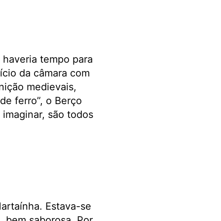
haveria tempo para
ifício da câmara com
unição medievais,
de ferro”, o Berço
imaginar, são todos
artaínha. Estava-se
, bem saborosa. Por