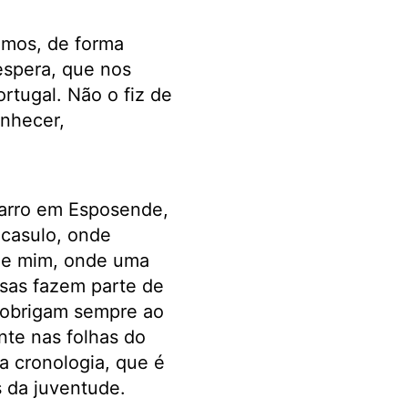
emos, de forma
espera, que nos
rtugal. Não o fiz de
onhecer,
arro em Esposende,
 casulo, onde
de mim, onde uma
isas fazem parte de
 obrigam sempre ao
nte nas folhas do
a cronologia, que é
s da juventude.