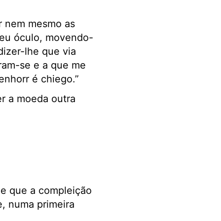
er nem mesmo as
meu óculo, movendo-
dizer-lhe que via
aram-se e a que me
enhorr é chiego.”
r a moeda outra
e que a compleição
e, numa primeira