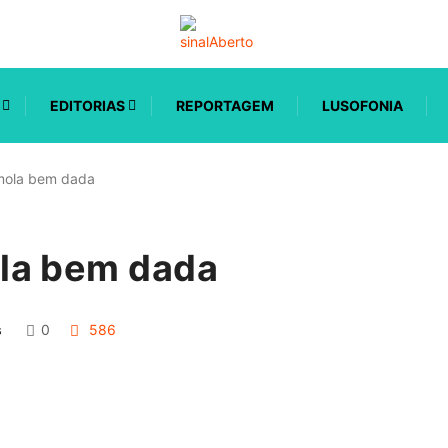
EDITORIAS
REPORTAGEM
LUSOFONIA
ola bem dada
la bem dada
s
0
586