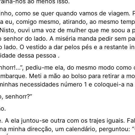
Valha-nos ao menos isso.
inho, como se quer quando vamos de viagem. Pr
va eu, comigo mesmo, atirando, ao mesmo temp
 Nisto, ouvi uma voz de mulher que me soou a p
senhor do lado. A miséria manda pedir sem parar
o lado. O vestido a dar pelos pés e a restante i
idade dessa pessoa .
horr!…”, pediu-me ela, do mesmo modo como o
embarque. Meti a mão ao bolso para retirar a 
inhas necessidades número 1 e coloquei-a na
, senhorr?”
ão.
. A ela juntou-se outra com os trajes iguais. F
 na minha direcção, um calendário, perguntou: 