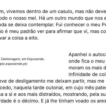
im, vivemos dentro de um casulo, mas não dev
 todo o nosso mel. Há um outro mundo que nos 
da se deixa contemplar. Fui conhecer o meu Po
ão é meu padrão ver para afirmar que vi, mas c
r a coisa a eito.
Apanhei o autoc
de Camionagem, em Esposende.
onde fica o meu
ipio.esposende.pt)
moram os mais 
infinidade de co
eve de desligamento me deixam partir, mas me
 cedo, naquela tarde outonal, em cujo mês pate
a a si e aos mais distraídos, mostrando, pela su
rdade é o décimo. E já lhe tinham voado os are