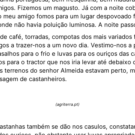
amigos. Fizemos um magusto. Já com a noite co
o meu amigo fomos para um lugar despovoado f
nde não havia poluição luminosa. A noite pass
 café, torradas, compotas dos mais variados f
gos a trazer-nos a um novo dia. Vestimo-nos a 
salhos para o frio e luvas para os ouriços das c
os para o tractor que nos iria levar até debaixo
Os terrenos do senhor Almeida estavam perto, 
isagem de castanheiros.
(agriterra.pt)
 castanhas também se dão nos casulos, constat