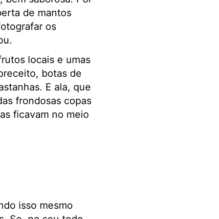
berta de mantos
otografar os
ou.
rutos locais e umas
preceito, botas de
astanhas. E ala, que
 das frondosas copas
mas ficavam no meio
ando isso mesmo