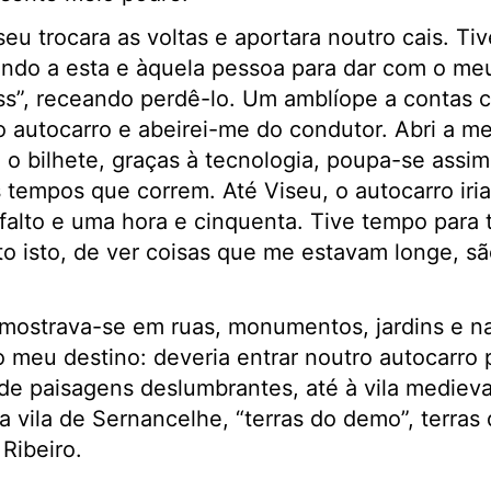
seu trocara as voltas e aportara noutro cais. Ti
do a esta e àquela pessoa para dar com o meu 
s”, receando perdê-lo. Um amblíope a contas c
 o autocarro e abeirei-me do condutor. Abri a 
a o bilhete, graças à tecnologia, poupa-se assim
 tempos que correm. Até Viseu, o autocarro iri
falto e uma hora e cinquenta. Tive tempo para 
to isto, de ver coisas que me estavam longe, s
 mostrava-se em ruas, monumentos, jardins e na 
o meu destino: deveria entrar noutro autocarro
de paisagens deslumbrantes, até à vila mediev
a vila de Sernancelhe, “terras do demo”, terras
Ribeiro.