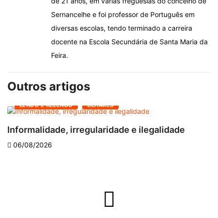
de 21 anos, em várias freguesias do concelho de
Sernancelhe e foi professor de Português em
diversas escolas, tendo terminado a carreira
docente na Escola Secundária de Santa Maria da
Feira.
Outros artigos
LENDO E RELENDO
OLHARES
Informalidade, irregularidade e ilegalidade
A
06/08/2026