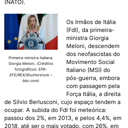
(NATO).
Os Irmãos de Itália
(FdI), da primeira-
ministra Giorgia
Meloni, descendem
dos neofascistas do
Primeira-ministra italiana,
Movimento Social
Giorgia Meloni.
(Créditos
Italiano (MSI) do
fotográficos: EPA-
EFE/REX/Shutterstock –
pós-guerra, embora
bbc.com)
com passagem pela
Força Itália, a direita
de Silvio Berlusconi, cujo espaço tendem a
ocupar. A subida do FdI foi meteórica:
passou dos 2%, em 2013, e pelos 4,4%, em
2018, até ser o mais votado, com 26%, em