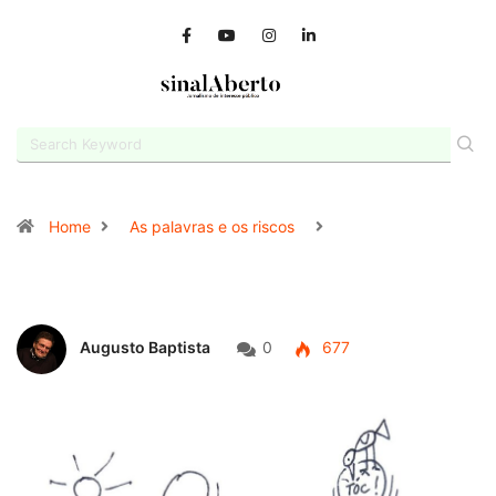
Home
As palavras e os riscos
Augusto Baptista
0
677