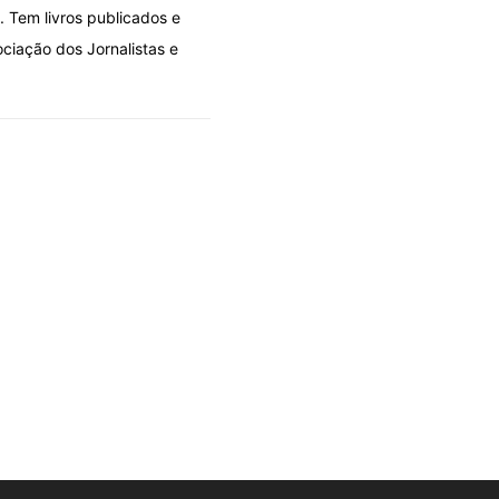
o. Tem livros publicados e
ciação dos Jornalistas e
OLHARES
PAU DE DOIS BICOS
Viagem no tempo à boémia co
06/08/2026