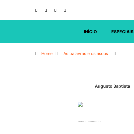
INÍCIO
ESPECIAIS
Home
As palavras e os riscos
Augusto Baptista
…………………
.