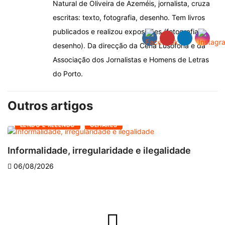
Natural de Oliveira de Azeméis, jornalista, cruza
escritas: texto, fotografia, desenho. Tem livros
publicados e realizou exposições (fotografia,
desenho). Da direcção da Cena Lusófona e da
Associação dos Jornalistas e Homens de Letras
do Porto.
Outros artigos
LENDO E RELENDO
OLHARES
Informalidade, irregularidade e ilegalidade
A
06/08/2026