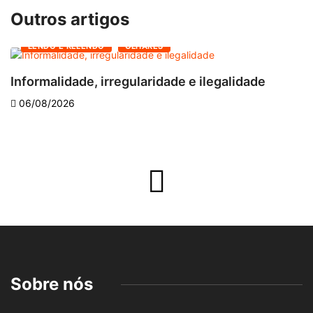
Outros artigos
LENDO E RELENDO
OLHARES
Informalidade, irregularidade e ilegalidade
A
06/08/2026
Sobre nós