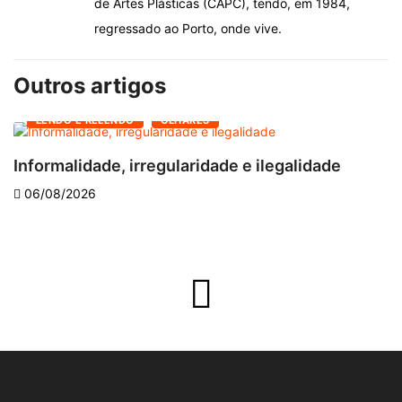
de Artes Plásticas (CAPC), tendo, em 1984,
regressado ao Porto, onde vive.
Outros artigos
LENDO E RELENDO
OLHARES
Informalidade, irregularidade e ilegalidade
A
06/08/2026