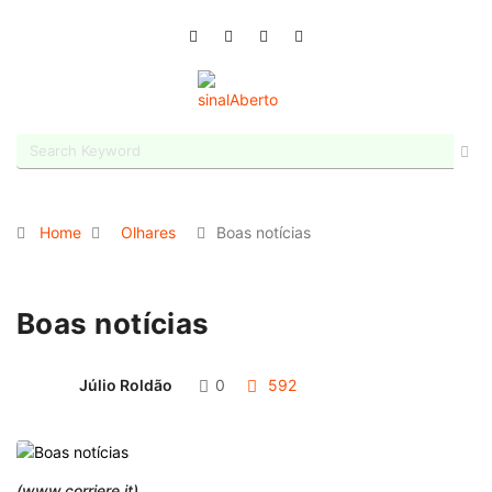
Home
Olhares
Boas notícias
Boas notícias
Júlio Roldão
0
592
(www.corriere.it)