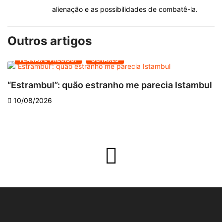
alienação e as possibilidades de combatê-la.
Outros artigos
FLANAR É PRECISO!
OLHARES
“Estrambul”: quão estranho me parecia Istambul
C
10/08/2026