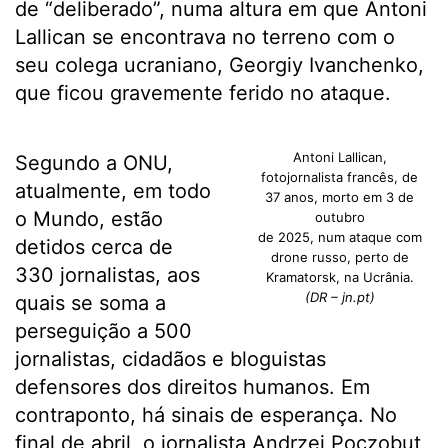
de “deliberado”, numa altura em que Antoni
Lallican se encontrava no terreno com o
seu colega ucraniano, Georgiy Ivanchenko,
que ficou gravemente ferido no ataque.
Antoni Lallican,
Segundo a ONU,
fotojornalista francês, de
atualmente, em todo
37 anos, morto em 3 de
o Mundo, estão
outubro
de 2025, num ataque com
detidos cerca de
drone russo, perto de
330 jornalistas, aos
Kramatorsk, na Ucrânia.
(DR – jn.pt)
quais se soma a
perseguição a 500
jornalistas, cidadãos e bloguistas
defensores dos direitos humanos. Em
contraponto, há sinais de esperança. No
final de abril, o jornalista Andrzej Poczobut