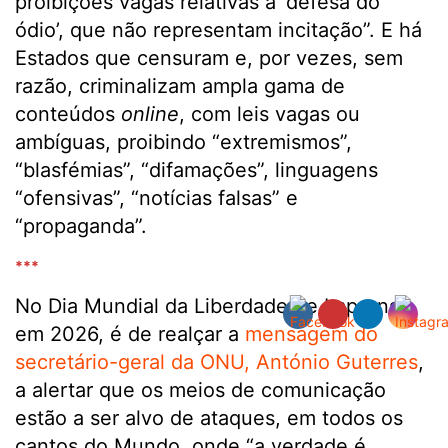
proibições vagas relativas à ‘defesa do
ódio’, que não representam incitação”. E há
Estados que censuram e, por vezes, sem
razão, criminalizam ampla gama de
conteúdos
online
, com leis vagas ou
ambíguas, proibindo “extremismos”,
“blasfémias”, “difamações”, linguagens
“ofensivas”, “notícias falsas” e
“propaganda”.
***
No Dia Mundial da Liberdade de Imprensa,
em 2026, é de realçar a
mensagem do
secretário-geral da ONU, António Guterres
,
a alertar que os meios de comunicação
estão a ser alvo de ataques, em todos os
cantos do Mundo, onde “a verdade é