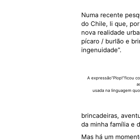
Numa recente pesqu
do Chile, li que, po
nova realidade urb
pícaro / burlão e b
ingenuidade”.
A expressão”Plop!”ficou c
a
usada na linguagem quot
brincadeiras, avent
da minha família e
Mas há um momento 