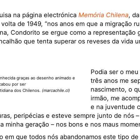
isa na página electrónica
Memória Chilena
, da
r volta de 1949, “nos anos em que a migração ru
ana, Condorito se ergue como a representação 
rincalhão que tenta superar os reveses da vida 
Podia ser o meu 
onhecida graças ao desenho animado e
três anos me se
cabou por ser
nascimento, o q
idiana dos Chilenos.
(marcachile.cl)
irmão, me acomp
e na juventude 
uras, peripécias e esteve sempre junto de nós 
 da minha geração – nos bons e nos maus mome
em que todos nós abandonamos este tipo de li