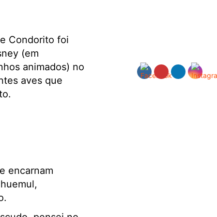
de Condorito foi
isney (em
enhos animados) no
entes aves que
to.
ue encarnam
 huemul,
o.