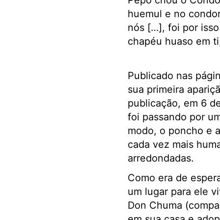
Pepo criou o Condo
huemul e no condor,
nós […], foi por iss
chapéu huaso em ti
Publicado nas págin
sua primeira apariç
publicação, em 6 d
foi passando por um
modo, o poncho e a
cada vez mais human
arredondadas.
Como era de esperar,
um lugar para ele v
Don Chuma (compadr
em sua casa e adopt