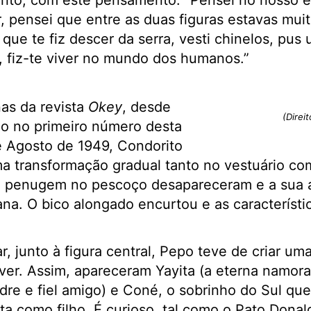
rito, com este pensamento: “Pensei no nosso e
 pensei que entre as duas figuras estavas mui
o que te fiz descer da serra, vesti chinelos, pus
, fiz-te viver no mundo dos humanos.”
as da revista
Okey
, desde
(Direi
ão no primeiro número desta
e Agosto de 1949, Condorito
a transformação gradual tanto no vestuário com
 penugem no pescoço desapareceram e a sua a
a. O bico alongado encurtou e as característi
 junto à figura central, Pepo teve de criar uma 
iver. Assim, apareceram Yayita (a eterna namor
e e fiel amigo) e Coné, o sobrinho do Sul que
a como filho. É curioso, tal como o Pato Donal