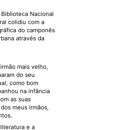
 Biblioteca Nacional
ral colidiu com a
gráfica do camponês
urbana através da
irmão mais velho,
param do seu
ual, como bom
anhou na infância
com as suas
– dos meus irmãos,
ntos.
teratura e a