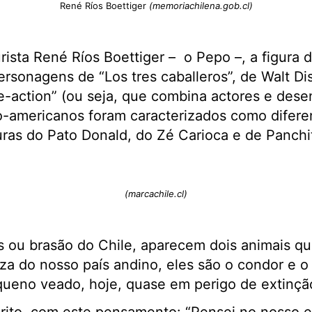
René Ríos Boettiger
(memoriachilena.gob.cl)
rista René Ríos Boettiger – o Pepo –, a figura 
personagens de “Los tres caballeros”, de Walt D
ve-action” (ou seja, que combina actores e des
no-americanos foram caracterizados como difer
ras do Pato Donald, do Zé Carioca e de Panchi
(marcachile.cl)
 ou brasão do Chile, aparecem dois animais q
eza do nosso país andino, eles são o condor e o
ueno veado, hoje, quase em perigo de extinçã