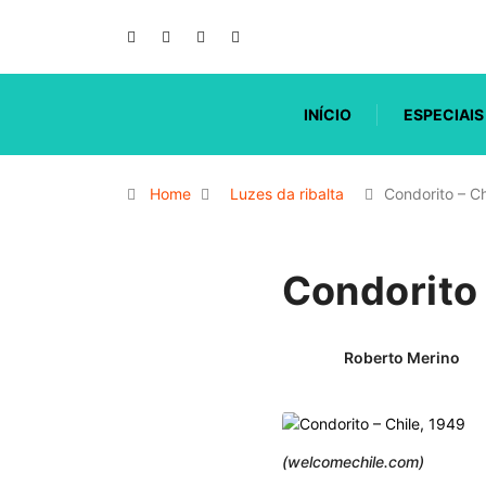
INÍCIO
ESPECIAIS
Home
Luzes da ribalta
Condorito – C
Condorito 
Roberto Merino
(welcomechile.com)