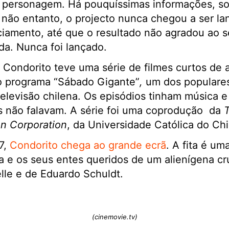
a personagem. Há pouquíssimas informações, so
, não entanto, o projecto nunca chegou a ser l
iamento, até que o resultado não agradou ao s
ída. Nunca foi lançado.
 Condorito teve uma série de filmes curtos de
no programa “Sábado Gigante”
,
um dos populare
elevisão chilena. Os episódios tinham música e
 não falavam. A série foi uma coprodução da
T
on Corporation
, da Universidade Católica do Chi
7,
Condorito chega ao grande ecrã
. A fita é u
ta e os seus entes queridos de um alienígena cru
relle e de Eduardo Schuldt.
(cinemovie.tv)