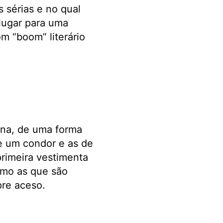
sérias e no qual
lugar para uma
om “boom” literário
na, de uma forma
de um condor e as de
primeira vestimenta
omo as que são
pre aceso.