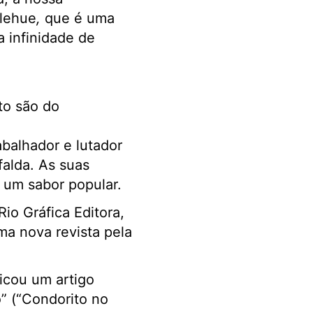
llehue
,
que é uma
a infinidade de
.
to são do
abalhador e lutador
falda. As suas
 um sabor popular.
Rio Gráfica Editora,
ma nova revista pela
icou um artigo
o” (“Condorito no