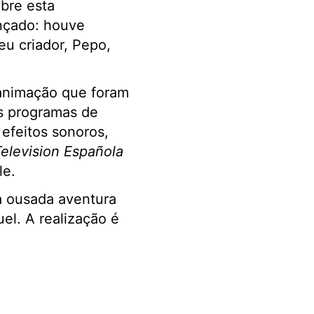
bre esta
ançado: houve
eu criador, Pepo,
 animação que foram
s programas de
 efeitos sonoros,
elevision Española
le.
ma ousada aventura
el. A realização é