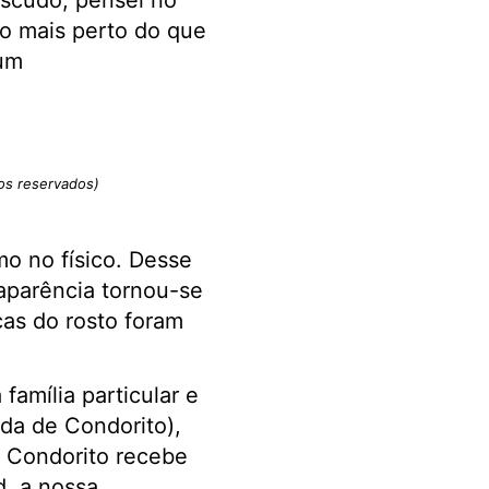
scudo, pensei no
to mais perto do que
 um
tos reservados)
o no físico. Desse
parência tornou-se
cas do rosto foram
família particular e
ada de Condorito),
 Condorito recebe
d, a nossa