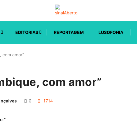
EDITORIAS
REPORTAGEM
LUSOFONIA
, com amor”
bique, com amor”
onçalves
0
1714