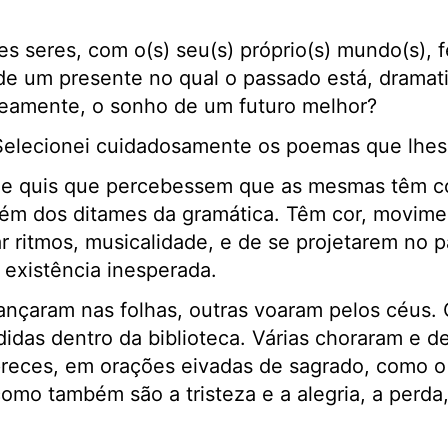
 seres, com o(s) seu(s) próprio(s) mundo(s), fe
 de um presente no qual o passado está, drama
neamente, o sonho de um futuro melhor?
Selecionei cuidadosamente os poemas que lhes 
s e quis que percebessem que as mesmas têm c
além dos ditames da gramática. Têm cor, movime
r ritmos, musicalidade, e de se projetarem no p
existência inesperada.
nçaram nas folhas, outras voaram pelos céus. 
idas dentro da biblioteca. Várias choraram e d
reces, em orações eivadas de sagrado, como o 
 como também são a tristeza e a alegria, a perd