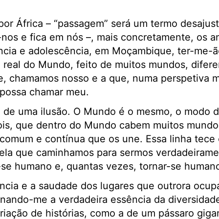
or África – “passagem” será um termo desajus
-nos e fica em nós –, mais concretamente, os a
ncia e adolescência, em Moçambique, ter-me-ão
real do Mundo, feito de muitos mundos, difere
e, chamamos nosso e a que, numa perspetiva ma
z possa chamar meu.
a de uma ilusão. O Mundo é o mesmo, o modo de
pois, que dentro do Mundo cabem muitos mundos
comum e contínua que os une. Essa linha tece 
ela que caminhamos para sermos verdadeirame
se humano e, quantas vezes, tornar-se human
ncia e a saudade dos lugares que outrora ocup
nando-me a verdadeira essência da diversidade
criação de histórias, como a de um pássaro gig