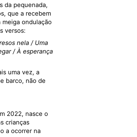
os da pequenada,
os, que a recebem
da meiga ondulação
s versos:
presos nela / Uma
egar / À esperança
ais uma vez, a
de barco, não de
em 2022, nasce o
s crianças
o a ocorrer na