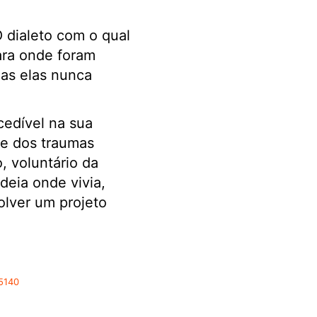
O dialeto com o qual
ra onde foram
mas elas nunca
edível na sua
 e dos traumas
 voluntário da
eia onde vivia,
lver um projeto
5140