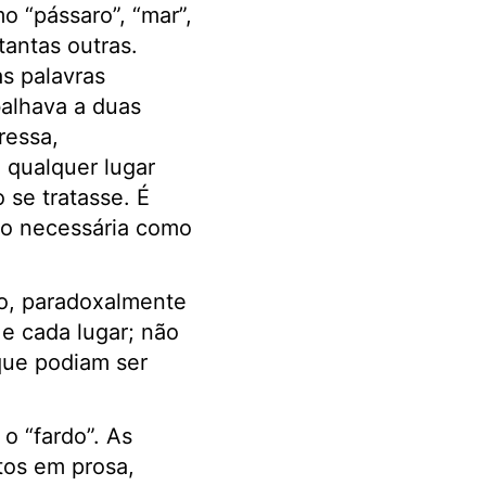
o “pássaro”, “mar”,
tantas outras.
s palavras
balhava a duas
ressa,
qualquer lugar
se tratasse. É
ão necessária como
o, paradoxalmente
e cada lugar; não
 que podiam ser
o “fardo”. As
tos em prosa,