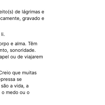
ito(s) de lágrimas e
ticamente, gravado e
li.
orpo e alma. Têm
nto, sonoridade.
apel ou de viajarem
Creio que muitas
epressa se
são a vida, a
a, o medo ou o