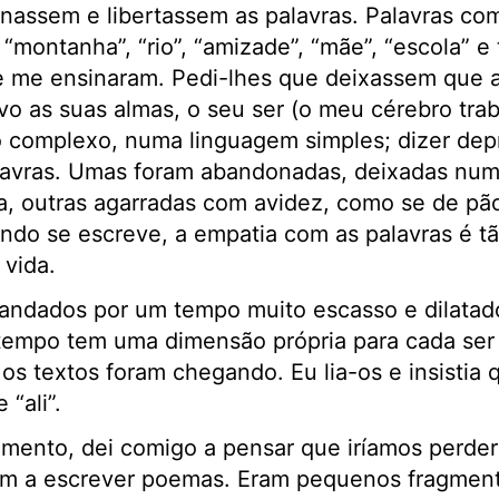
nassem e libertassem as palavras. Palavras com
, “montanha”, “rio”, “amizade”, “mãe”, “escola” e 
e me ensinaram. Pedi-lhes que deixassem que a
o as suas almas, o seu ser (o meu cérebro tra
o complexo, numa linguagem simples; dizer dep
avras. Umas foram abandonadas, deixadas num 
, outras agarradas com avidez, como se de pão 
ndo se escreve, a empatia com as palavras é t
 vida.
andados por um tempo muito escasso e dilatad
tempo tem uma dimensão própria para cada ser 
 os textos foram chegando. Eu lia-os e insistia
 “ali”.
ento, dei comigo a pensar que iríamos perder 
am a escrever poemas. Eram pequenos fragmen