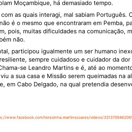
solam Moçambique, há demasiado tempo.
 com as quais interagi, mal sabiam Português. 
não é o mesmo que encontraram em Pemba, pa
am, pois, muitas dificuldades na comunicação, 
mbém não.
al, participou igualmente um ser humano inexc
resiliente, sempre cuidadoso e cuidador da dor
 Chama-se Leandro Martins e é, até ao momento,
viu a sua casa e Missão serem queimadas na ald
e, em Cabo Delgado, na qual pretendia desenvo
ps://www.facebook.com/terezinha.martinssoares/videos/331370946206