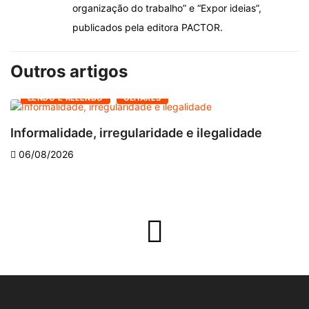
organização do trabalho” e “Expor ideias”,
publicados pela editora PACTOR.
Outros artigos
LENDO E RELENDO
OLHARES
Informalidade, irregularidade e ilegalidade
A
06/08/2026