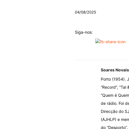
04/08/2025
Siga-nos:
Soares Novais
Porto (1954). J
“Record”, “Tal 
“Quem é Quem n
de rádio. Foi d
Direcção do SJ
(AJHLP) e memb
do “Desporto”.