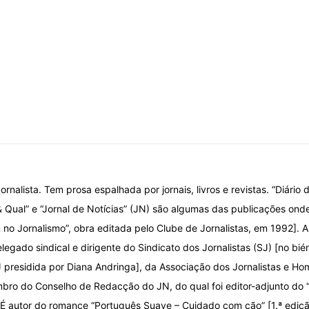
ornalista. Tem prosa espalhada por jornais, livros e revistas. “Diário d
& Qual” e “Jornal de Notícias” (JN) são algumas das publicações onde
o Jornalismo”, obra editada pelo Clube de Jornalistas, em 1992]. A
elegado sindical e dirigente do Sindicato dos Jornalistas (SJ) [no bi
 presidida por Diana Andringa], da Associação dos Jornalistas e Ho
ro do Conselho de Redacção do JN, do qual foi editor-adjunto do
 É autor do romance “Português Suave – Cuidado com cão” [1.ª ediç