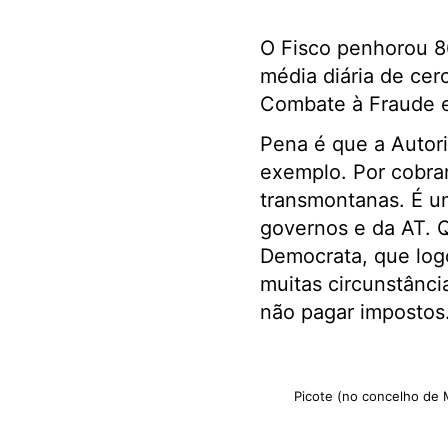
O Fisco penhorou 8
média diária de cer
Combate à Fraude e
Pena é que a Autori
exemplo. Por cobra
transmontanas. É um
governos e da AT. Q
Democrata, que logo
muitas circunstânc
não pagar impostos.
Picote (no concelho de 