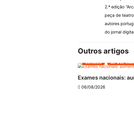
2.ª edição “Ar
peça de teatro 
autores portug
do jornal digita
Outros artigos
OLHARES
SEI QUE NAD
Exames nacionais: au
06/08/2026