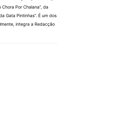
o Chora Por Chalana”, da
 da Gata Pintinhas”. É um dos
almente, integra a Redacção
OLHARES
PAU DE DOIS BICOS
Viagem no tempo à boémia co
06/08/2026