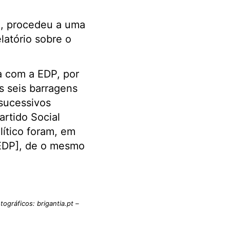
é, procedeu a uma
atório sobre o
a com a EDP, por
s seis barragens
 sucessivos
artido Social
ítico foram, em
[EDP], de o mesmo
tográficos: brigantia.pt –