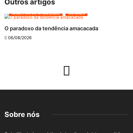
Outros artigos
ANALÍTICA DA ATUALIDADE
OLHARES
O paradoxo da tendência amacacada
O
06/08/2026
Sobre nós