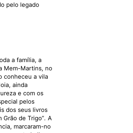
do pelo legado
da a família, a
ra Mem-Martins, no
o conheceu a vila
oia, ainda
tureza e com os
special pelos
is dos seus livros
 Grão de Trigo”
.
A
ência, marcaram-no