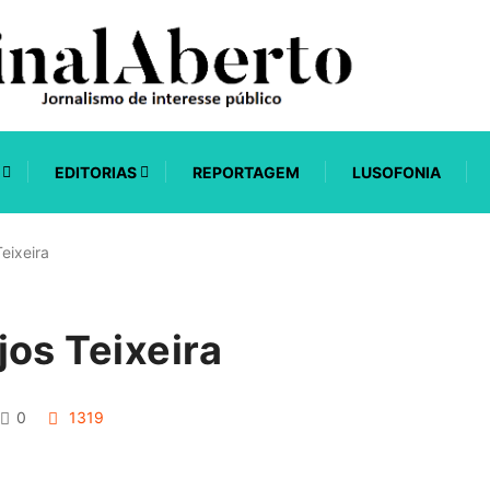
EDITORIAS
REPORTAGEM
LUSOFONIA
eixeira
os Teixeira
0
1319