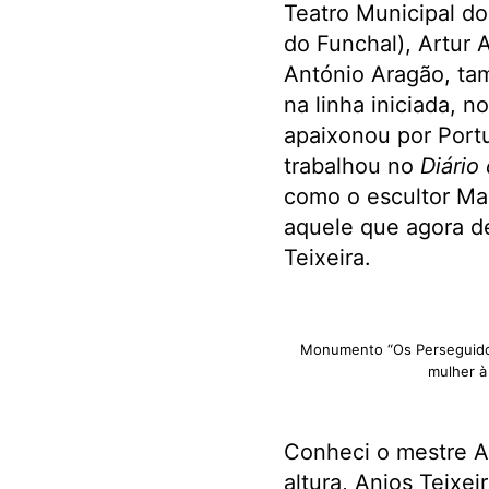
Teatro Municipal do
do Funchal), Artur
António Aragão, ta
na linha iniciada, n
apaixonou por Portu
trabalhou no
Diário
como o escultor Mau
aquele que agora de
Teixeira.
Monumento “Os Perseguidos
mulher à
Conheci o mestre A
altura, Anjos Teixei