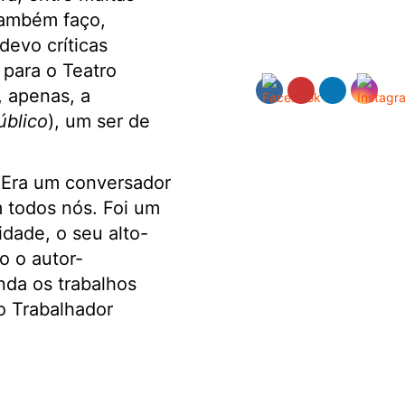
 também faço,
 devo críticas
 para o Teatro
, apenas, a
úblico
), um ser de
 Era um conversador
 todos nós. Foi um
idade, o seu alto-
o o autor-
nda os trabalhos
o Trabalhador