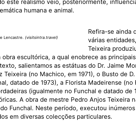
o este realismo veio, posteriormente, influenci
temática humana e animal.
Refira-se ainda 
de Lencastre.
(visitsintra.travel)
várias entidades
Teixeira produzi
obra escultórica, a qual enobrece as principais
exto, salientamos as estátuas do Dr. Jaime Mo
z Teixeira (no Machico, em 1971), o Busto de D.
al, datado de 1973), a Florista Madeirense (no 
dadeiras (igualmente no Funchal e datado de 1
óricas. A obra de mestre Pedro Anjos Teixeira n
 do Funchal. Neste período, executou inúmeros
os em diversas colecções particulares.