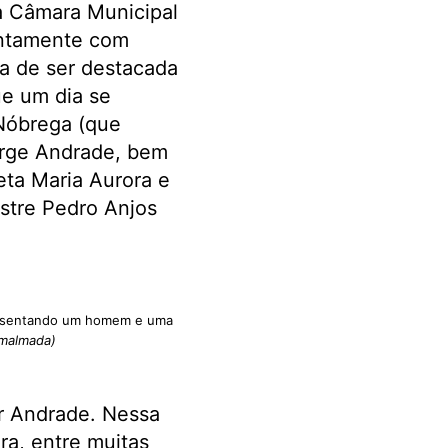
da Câmara Municipal
untamente com
a de ser destacada
ue um dia se
 Nóbrega (que
orge Andrade, bem
eta Maria Aurora e
estre Pedro Anjos
presentando um homem e uma
cmalmada)
r Andrade. Nessa
ra, entre muitas