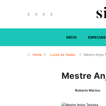
INÍCIO
ESPECIAIS
Home
Luzes da ribalta
Mestre Anjos T
Mestre Anj
Roberto Merino