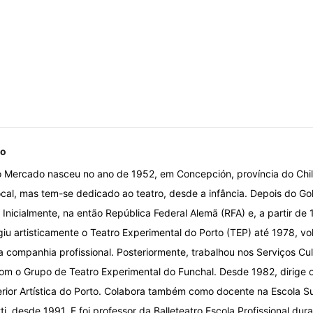
no
 Mercado nasceu no ano de 1952, em Concepción, província do Chi
cal, mas tem-se dedicado ao teatro, desde a infância. Depois do Golp
 Inicialmente, na então República Federal Alemã (RFA) e, a partir de
rigiu artisticamente o Teatro Experimental do Porto (TEP) até 1978, 
a companhia profissional. Posteriormente, trabalhou nos Serviços Cu
om o Grupo de Teatro Experimental do Funchal. Desde 1982, dirige o
rior Artística do Porto. Colabora também como docente na Escola S
ti, desde 1991. E foi professor da Balleteatro Escola Profissional d