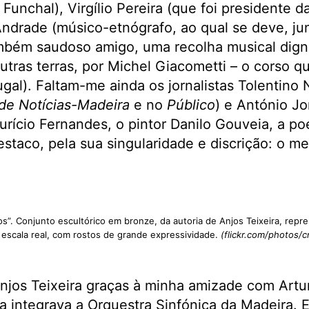
 Funchal), Virgílio Pereira (que foi presidente 
 Andrade (músico-etnógrafo, ao qual se deve, j
mbém saudoso amigo, uma recolha musical dign
outras terras, por Michel Giacometti – o corso q
gal). Faltam-me ainda os jornalistas Tolentino
 de Notícias-Madeira
e no
Público
) e António J
rício Fernandes, o pintor Danilo Gouveia, a po
staco, pela sua singularidade e discrição: o m
”. Conjunto escultórico em bronze, da autoria de Anjos Teixeira, re
 escala real, com rostos de grande expressividade.
(flickr.com/photos/
njos Teixeira graças à minha amizade com Artu
ra integrava a Orquestra Sinfónica da Madeira. E