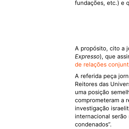
fundações, etc.) e 
A propósito, cito a
Expresso
), que assi
de relações conjunto
A referida peça jor
Reitores das Univer
uma posição semelh
comprometeram a re
investigação israel
internacional serão
condenados”.