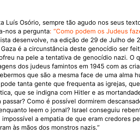
ista Luís Osório, sempre tão agudo nos seus text
ca-nos a pergunta
: “Como podem os Judeus faze
lista desenvolve, na edição de 29 de Julho de 
Gaza é a circunstância deste genocídio ser feito
freu na pele a tentativa de genocídio nazi. O 
gens dos judeus famintos em 1945 com as cri
rcebermos que são a mesma face de uma alma 
pode tanta gente que frequenta as igrejas, que
ética, que se indigna com Hitler e as mortandade
a passar? Como é possível dormirem descansad
enquanto leem o jornal? Israel conseguiu rebent
m impossível a empatia de que eram credores p
eram às mãos dos monstros nazis.”