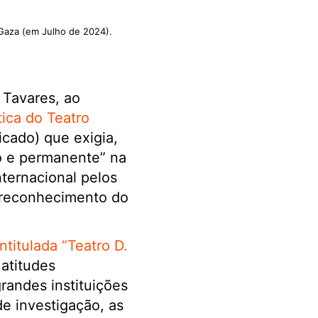
 Gaza (em Julho de 2024).
 Tavares, ao
tica do Teatro
cado) que exigia,
to e permanente” na
nternacional pelos
o reconhecimento do
ntitulada “Teatro D.
 atitudes
randes instituições
de investigação, as