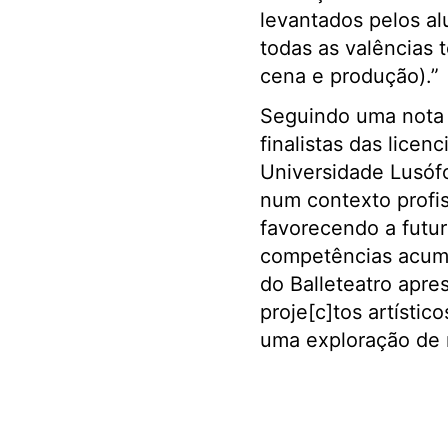
levantados pelos a
todas as valências t
cena e produção).”
Seguindo uma nota 
finalistas das lice
Universidade Lusóf
num contexto profis
favorecendo a futur
competências acumul
do Balleteatro apre
proje[c]tos artístic
uma exploração de 