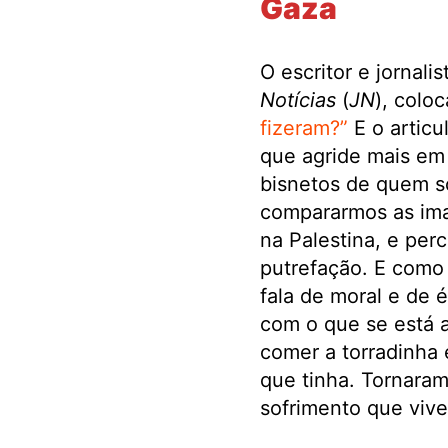
Gaza
O escritor e jornal
Notícias
(
JN
), colo
fizeram?”
E o articu
que agride mais em 
bisnetos de quem so
compararmos as ima
na Palestina, e pe
putrefação. E como 
fala de moral e de 
com o que se está 
comer a torradinha 
que tinha. Tornara
sofrimento que viv