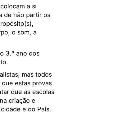
 colocam a si
a de não partir os
opósito(s),
po, o som, a
do 3.º ano dos
rto.
alistas, mas todos
s que estas provas
ntar que as escolas
na criação e
 cidade e do País.