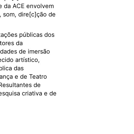
E e da ACE envolvem
z, som, dire[c]ção de
tações públicas dos
tores da
idades de imersão
ido artístico,
blica das
ança e de Teatro
 Resultantes de
esquisa criativa e de