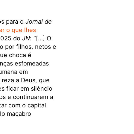
os para o
Jornal de
r o que lhes
2025 do
JN
: “[…] O
 por filhos, netos e
que choca é
anças esfomeadas
humana em
 reza a Deus, que
s ficar em silêncio
os e continuarem a
ar com o capital
elo macabro