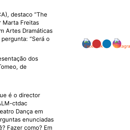
CA), destaco “The
 Marta Freitas
em Artes Dramáticas
 pergunta: “Será o
resentação dos
 Tomeo, de
ue é o director
PALM-ctdac
eatro Dança em
erguntas enunciadas
quê? Fazer como? Em