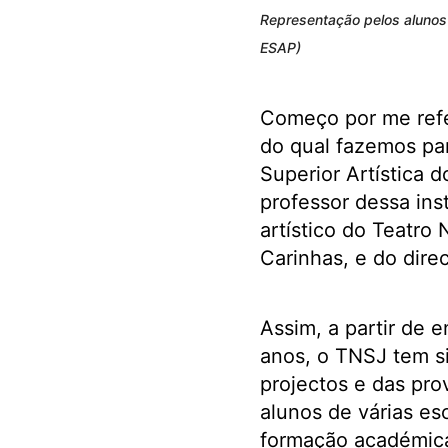
Representação pelos alunos d
ESAP)
Começo por me refe
do qual fazemos par
Superior Artística 
professor dessa ins
artístico do Teatr
Carinhas, e do dire
Assim, a partir de e
anos, o TNSJ tem s
projectos e das prov
alunos de várias es
formação académica 