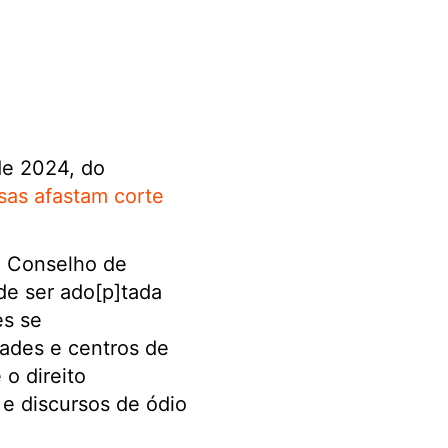
de 2024, do
sas afastam corte
do Conselho de
de ser ado[p]tada
es se
ades e centros de
o direito
 e discursos de ódio