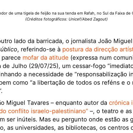
edor de uma tigela de feijão na sua tenda em Rafah, no Sul da Faixa de
(Créditos fotográficos: Unicef/Abed Zagout)
tro lado da barricada, o jornalista João Miguel
úblico
, referindo-se à
postura da direcção artís
, parece
mofar da atitude
(expressa num comuni
ra de Julho (29/07/25), um cessar-fogo “imedia
linhando a necessidade de “responsabilização i
 bem como “a libertação de todos os reféns e 
.
oão Miguel Tavares – enquanto autor da
crónica i
 do conflito israelo-palestiniano”
–, o teatro e as
 ser inúteis. Mas eu pergunto onde estão as g
, as universidades, as bibliotecas, os centros 