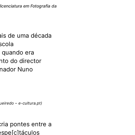
licenciatura em Fotografia da
mais de uma década
scola
, quando era
nto do director
enador Nuno
ueiredo – e-cultura.pt)
ria pontes entre a
espe[c]táculos