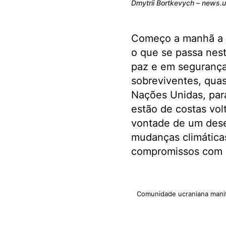
Dmytrii Bortkevych – news.u
Começo a manhã a l
o que se passa nes
paz e em segurança.
sobreviventes, qua
Nações Unidas, par
estão de costas vol
vontade de um desen
mudanças climáticas
compromissos com a 
Comunidade ucraniana manif