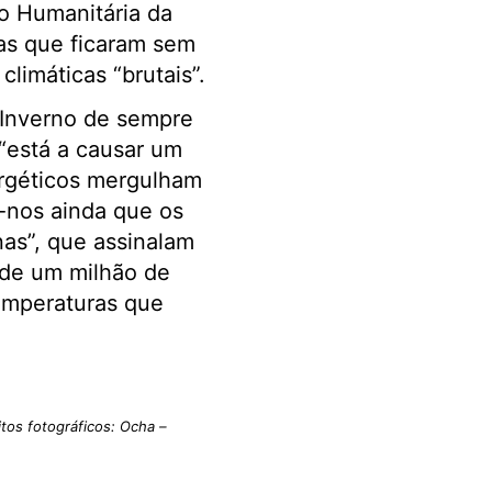
o Humanitária da
ias que ficaram sem
limáticas “brutais”.
 Inverno de sempre
 “está a causar um
ergéticos mergulham
a-nos ainda que os
nas”, que assinalam
s de um milhão de
emperaturas que
itos fotográficos: Ocha
–