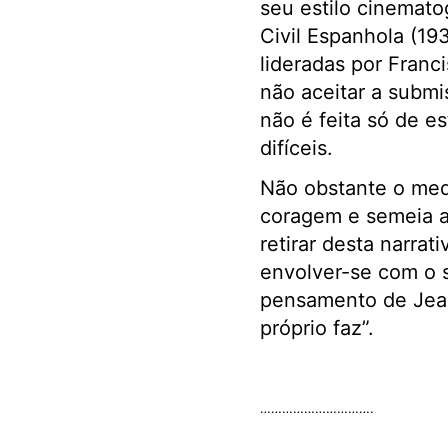
seu estilo cinemato
Civil Espanhola (19
lideradas por Franc
não aceitar a submi
não é feita só de 
difíceis.
Não obstante o medo
coragem e semeia a 
retirar desta narrat
envolver-se com o 
pensamento de Jean
próprio faz”.
………………………….