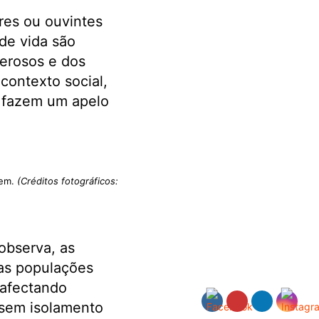
res ou ouvintes
de vida são
derosos e dos
contexto social,
 fazem um apelo
rem.
(Créditos fotográficos:
observa, as
as populações
“afectando
 sem isolamento