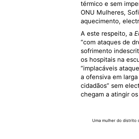
térmico e sem impe
ONU Mulheres, Sofia
aquecimento, electr
A este respeito, a
E
“com ataques de dro
sofrimento indescri
os hospitais na esc
“implacáveis ataque
a ofensiva em larga
cidadãos” sem elec
chegam a atingir os
Uma mulher do distrito