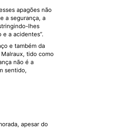
e esses apagões não
e a segurança, a
tringindo-lhes
 e a acidentes”.
aço e também da
 Malraux, tido como
rança não é a
m sentido,
morada, apesar do