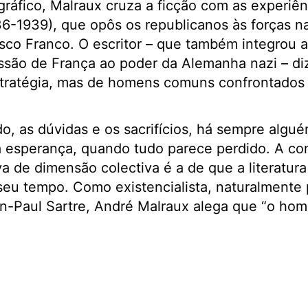
gráfico, Malraux cruza a ficção com as experiên
36-1939), que opôs os republicanos às forças na
isco Franco. O escritor – que também integrou a
ssão de França ao poder da Alemanha nazi – di
estratégia, mas de homens comuns confrontados
, as dúvidas e os sacrifícios, há sempre algué
esperança, quando tudo parece perdido. A cons
iva de dimensão colectiva é a de que a literatu
seu tempo. Como existencialista, naturalmente
-Paul Sartre, André Malraux alega que “o hom