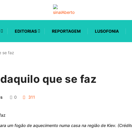
EDITORIAS
REPORTAGEM
LUSOFONIA
e se faz
daquilo que se faz
os
0
311
ra um fogão de aquecimento numa casa na região de Kiev. (Créditos