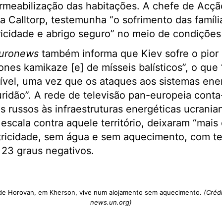
rmeabilização das habitações. A chefe de Acçã
 Calltorp, testemunha “o sofrimento das famíl
icidade e abrigo seguro” no meio de condições c
uronews
também informa que Kiev sofre o pior
nes kamikaze [e] de mísseis balísticos”, o que
tível, uma vez que os ataques aos sistemas en
uridão”. A rede de televisão pan-europeia cont
s russos às infraestruturas energéticas ucrania
 escala contra aquele território, deixaram “mai
tricidade, sem água e sem aquecimento, com t
 23 graus negativos.
 de Horovan, em Kherson, vive num alojamento sem aquecimento.
(Créd
news.un.org)