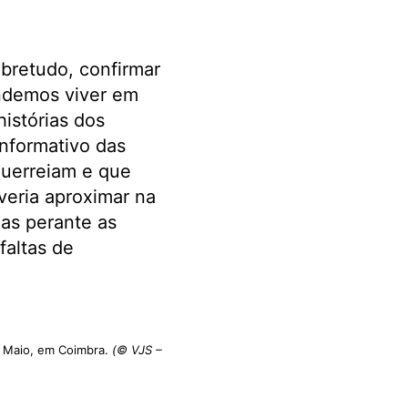
bretudo, confirmar
ndemos viver em
istórias dos
nformativo das
guerreiam e que
veria aproximar na
ias perante as
faltas de
e Maio, em Coimbra.
(© VJS –