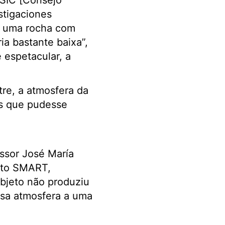
CSIC [Consejo
stigaciones
o, uma rocha com
ia bastante baixa”,
e espetacular, a
tre, a atmosfera da
es que pudesse
essor José María
eto SMART,
bjeto não produziu
ssa atmosfera a uma