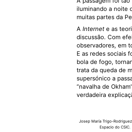
A passagem foi tão 
iluminando a noite 
muitas partes da Pe
A
Internet
e as teor
discussão. Com efei
observadores, em to
E as redes sociais 
bola de fogo, torn
trata da queda de m
supersónico a passa
“navalha de Okham”,
verdadeira explicaçã
Josep María Trigo-Rodriguez,
Espacio do CSIC.