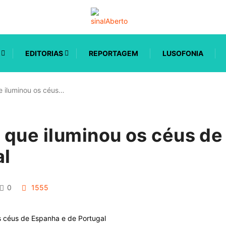
EDITORIAS
REPORTAGEM
LUSOFONIA
 iluminou os céus…
 que iluminou os céus de
al
0
1555