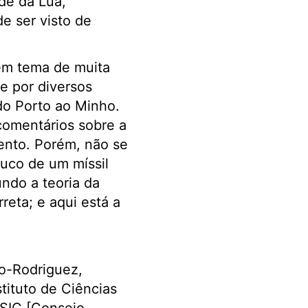
de da Lua,
e ser visto de
em tema de muita
e por diversos
do Porto ao Minho.
comentários sobre a
ento. Porém, não se
ouco de um míssil
ndo a teoria da
reta; e aqui está a
o-Rodriguez,
tituto de Ciências