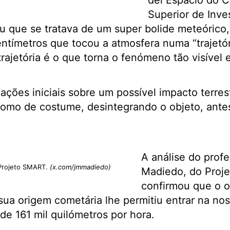
del Espacio do 
Superior de Inve
cou que se tratava de um super bolide meteóric
ntímetros que tocou a atmosfera numa “trajetór
rajetória é o que torna o fenómeno tão visível 
ções iniciais sobre um possível impacto terres
 como de costume, desintegrando o objeto, ant
A análise do prof
Projeto SMART.
(x.com/jmmadiedo)
Madiedo, do Proj
confirmou que o o
sua origem cometária lhe permitiu entrar na no
de 161 mil quilómetros por hora.