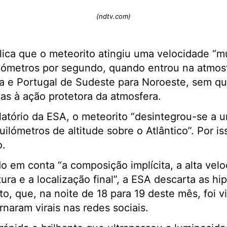
(ndtv.com)
ica que o meteorito atingiu uma velocidade “m
lómetros por segundo, quando entrou na atmosf
 e Portugal de Sudeste para Noroeste, sem qua
as à ação protetora da atmosfera.
atório da ESA, o meteorito “desintegrou-se a u
ilómetros de altitude sobre o Atlântico”. Por is
o.
o em conta “a composição implícita, a alta velo
utura e a localização final”, a ESA descarta as h
o, que, na noite de 18 para 19 deste mês, foi v
rnaram virais nas redes sociais.