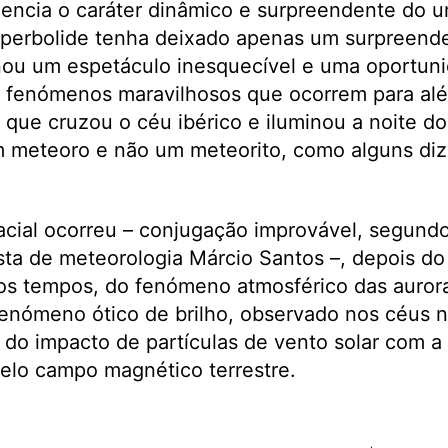
encia o caráter dinâmico e surpreendente do u
uperbolide tenha deixado apenas um surpreende
nou um espetáculo inesquecível e uma oportun
os fenómenos maravilhosos que ocorrem para al
o que cruzou o céu ibérico e iluminou a noite d
m meteoro e não um meteorito, como alguns diz
ial ocorreu – conjugação improvável, segundo 
asta de meteorologia Márcio Santos –, depois 
mos tempos, do fenómeno atmosférico das aurora
fenómeno ótico de brilho, observado nos céus 
 do impacto de partículas de vento solar com a 
pelo campo magnético terrestre.