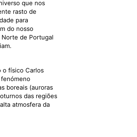
niverso que nos
nte rasto de
idade para
ém do nosso
o Norte de Portugal
iam.
o físico Carlos
do fenómeno
s boreais (auroras
noturnos das regiões
alta atmosfera da