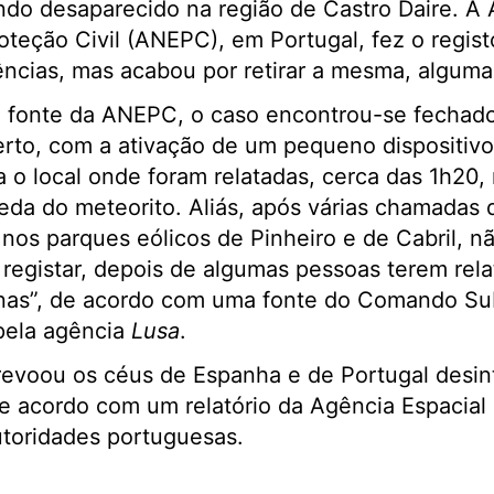
ndo desaparecido na região de Castro Daire. A 
teção Civil (ANEPC), em Portugal, fez o regist
ências, mas acabou por retirar a mesma, alguma
fonte da ANEPC, o caso encontrou-se fechado,
to, com a ativação de um pequeno dispositivo 
a o local onde foram relatadas, cerca das 1h20,
ueda do meteorito. Aliás, após várias chamadas d
 nos parques eólicos de Pinheiro e de Cabril, 
 registar, depois de algumas pessoas terem rel
as”, de acordo com uma fonte do Comando Sub
pela agência
Lusa
.
evoou os céus de Espanha e de Portugal desin
e acordo com um relatório da Agência Espacial
autoridades portuguesas.