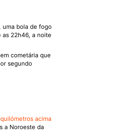
, uma bola de fogo
e as 22h46, a noite
igem cometária que
por segundo
 quilómetros acima
os a Noroeste da