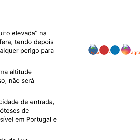
uito elevada” na
era, tendo depois
lquer perigo para
ma altitude
so, não será
cidade de entrada,
ipóteses de
isível em Portugal e