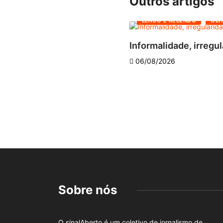
Outros artigos
LENDO E RELENDO
OLH
Informalidade, irregul
06/08/2026
Sobre nós
O sinalAberto é um coletivo de jornalismo de