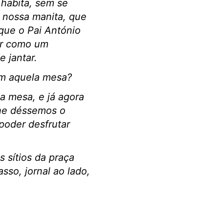
habita, sem se
 nossa manita, que
que o Pai António
tar como um
 jantar.
em aquela mesa?
da mesa, e já agora
lhe déssemos o
poder desfrutar
 sítios da praça
sso, jornal ao lado,