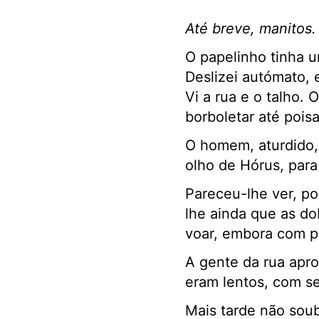
Até breve, manitos.
O papelinho tinha 
Deslizei autómato, 
Vi a rua e o talho.
borboletar até pois
O homem, aturdido, 
olho de Hórus, para
Pareceu-lhe ver, po
lhe ainda que as do
voar, embora com pa
A gente da rua apr
eram lentos, com s
Mais tarde não soub