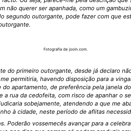
de facto. Ou seja, parece-me pela descrição que
em não querer ser apanhada, como um gambuzin
o segundo outorgante, pode fazer com que este
outorgante.
Fotografia de jooin.com.
te do primeiro outorgante, desde já declaro nã
me permitiria, havendo disposição para a vinga
do apartamento, de preferência pela janela do
 a rua da cedofeita, com risco de apanhar o se
judicaria sobejamente, atendendo a que me aba
o à cidade, neste período de aflitas necessida
os. Poderão vossemecês avançar para a celebra