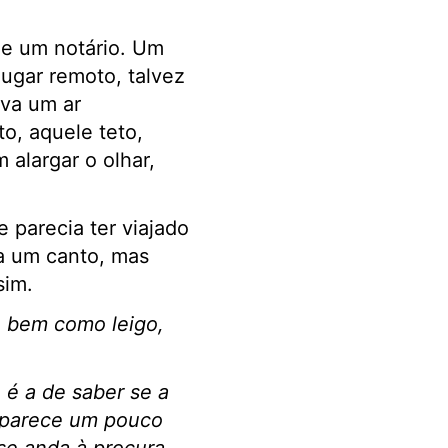
de um notário. Um
lugar remoto, talvez
ava um ar
o, aquele teto,
 alargar o olhar,
parecia ter viajado
 a um canto, mas
sim.
e bem como leigo,
é a de saber se a
 parece um pouco