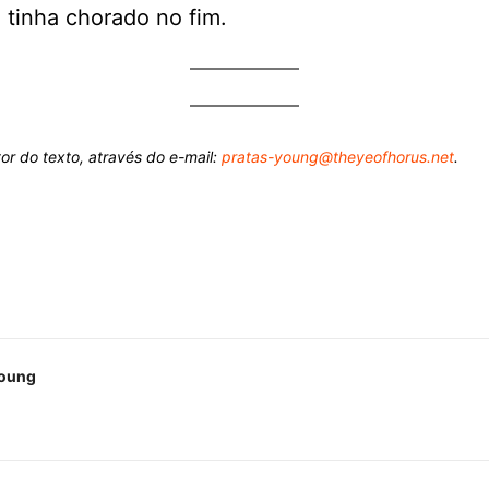
tinha chorado no fim.
tor do texto, através do e-mail:
pratas-young@theyeofhorus.net
.
Young