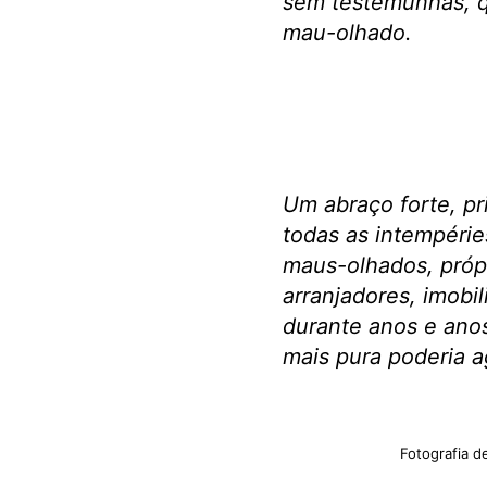
sem testemunhas, q
mau-olhado.
Um abraço forte, p
todas as intempérie
maus-olhados, própri
arranjadores, imobi
durante anos e anos
mais pura poderia a
Fotografia d