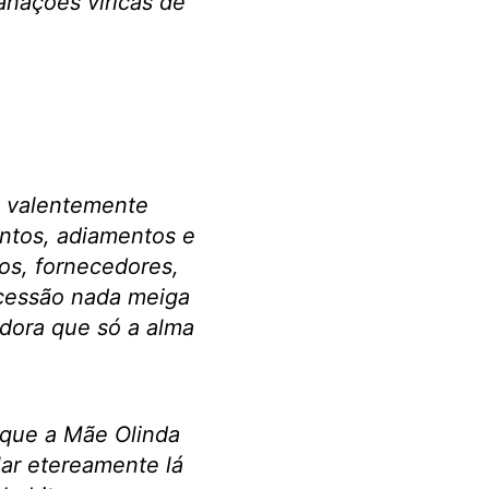
nações víricas de
o valentemente
entos, adiamentos e
ios, fornecedores,
ucessão nada meiga
adora que só a alma
que a Mãe Olinda
ar etereamente lá