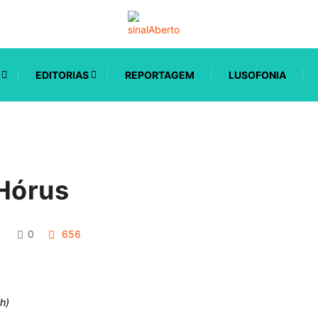
EDITORIAS
REPORTAGEM
LUSOFONIA
 Hórus
0
656
h)