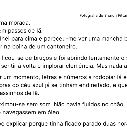
Fotografia de Sharon Pitta
uma morada.
em passos de lã.
 Olhei para cima e pareceu-me ver uma mancha 
ar na boina de um cantoneiro.
ficou-se de bruços e foi abrindo lentamente o s
 sentir à volta e implorar clemência. Mas nada 
r um momento, letras e números a rodopiar lá 
bras do céu azul já se tinham endireitado, e qu
ssinhos de lã.
oximou-se sem som. Não havia fluidos no chão
e navegassem em óleo.
e explicar porque tinha ficado parado duas hor