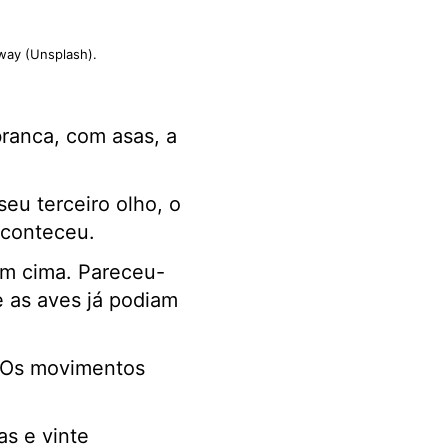
way (Unsplash).
branca, com asas, a
eu terceiro olho, o
aconteceu.
em cima. Pareceu-
e as aves já podiam
. Os movimentos
as e vinte