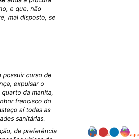
 se anda à procura
o, e que, não
, mal disposto, se
o possuir curso de
nça, expulsar o
 quarto da manita,
nhor francisco do
steço aí todas as
des sanitárias.
ção, de preferência