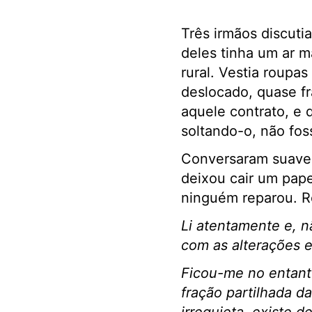
Três irmãos discut
deles tinha um ar m
rural. Vestia roupa
deslocado, quase fr
aquele contrato, e q
soltando-o, não fos
Conversaram suavem
deixou cair um pape
ninguém reparou. Roí
Li atentamente e, n
com as alterações e
Ficou-me no entant
fração partilhada 