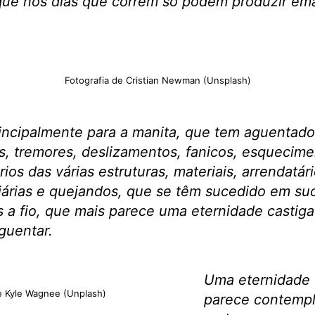
ue nos dias que correm só podem produzir ema
Fotografia de Cristian Newman (Unsplash)
rincipalmente para a manita, que tem aguentad
s, tremores, deslizamentos, fanicos, esquecim
os das várias estruturas, materiais, arrendatár
liárias e quejandos, que se têm sucedido em s
 a fio, que mais parece uma eternidade castig
guentar.
Uma eternidade 
e Kyle Wagnee (Unplash)
parece contempl