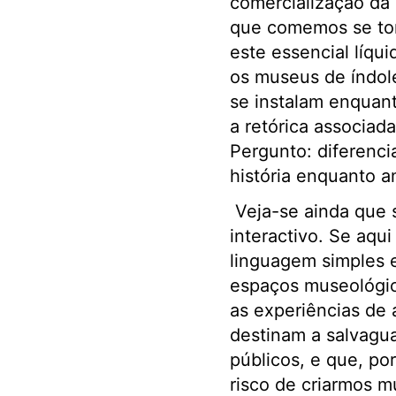
comercialização da
que comemos se tor
este essencial líqu
os museus de índol
se instalam enquant
a retórica associad
Pergunto: diferenci
história enquanto 
Veja-se ainda que 
interactivo. Se aqu
linguagem simples e
espaços museológic
as experiências de 
destinam a salvagua
públicos, e que, po
risco de criarmos 