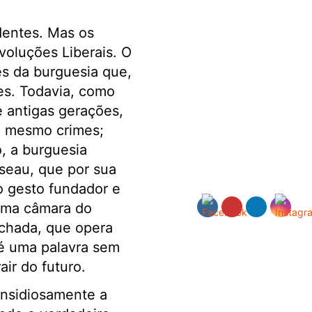
dentes. Mas os
oluções Liberais. O
s da burguesia que,
es. Todavia, como
e antigas gerações,
u mesmo crimes;
, a burguesia
seau, que por sua
 o gesto fundador e
numa câmara do
chada, que opera
 é uma palavra sem
ir do futuro.
insidiosamente a