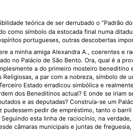
ibilidade teórica de ser derrubado o “Padrão d
do como símbolo da estocada final numa ditadu
spíritos portugueses, outras descobertas impo
re a minha amiga Alexandra A., coerentes e rad
ado no Palácio de São Bento. Ora, qual é a pro
implesmente a do primeiro mosteiro beneditino 
s Religiosas, a par com a nobreza, símbolo de 
erceiro Estado erradicou simbólica e realment
rdem dos Beneditinos actual? E onde se iriam s
utados e as deputadas? Construía-se um Palácio
ez pudessem pedir de empréstimo, tanto o barri
 Seguindo esta linha de raciocínio, na verdade,
esde câmaras municipais e juntas de freguesia