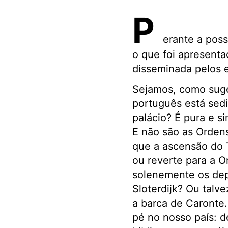
P
erante a poss
o que foi apresenta
disseminada pelos e
Sejamos, como suge
português está sedi
palácio? É pura e s
E não são as Orden
que a ascensão do T
ou reverte para a O
solenemente os dep
Sloterdijk? Ou talv
a barca de Caronte.
pé no nosso país: d