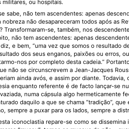
 militares, ou hospitais.
se sabe, não tem ascendentes: apenas descen
 nobreza não desapareceram todos após as Rev
? Transformaram-se, também, nos descendente
pito, não tem ascendentes: apenas descendent
 diz, e bem, “uma vez que somos o resultado d
ultado dos seus enganos, paixões ou erros, o
rtarmo-nos por completo desta cadeia.” Portanto
ue não se circunscrevem a Jean-Jacques Rous
teriam ainda avós, e assim por diante. Todavia,
esia enquanto referente é de facto lançar-se 
aziada, numa cápsula algo hermeticamente fe
turado daquilo a que se chama “tradição”, que
o, sempre a puxar para os lados, sempre a distra
esta iconoclastia repare-se como se dissemina 