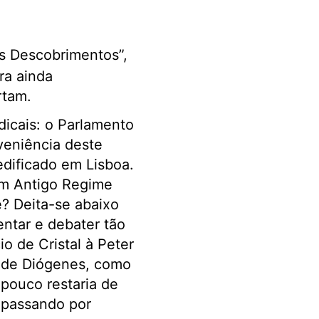
os Descobrimentos”,
ra ainda
rtam.
icais: o Parlamento
veniência deste
edificado em Lisboa.
um Antigo Regime
e? Deita-se abaixo
entar e debater tão
 de Cristal à Peter
l de Diógenes, como
 pouco restaria de
, passando por