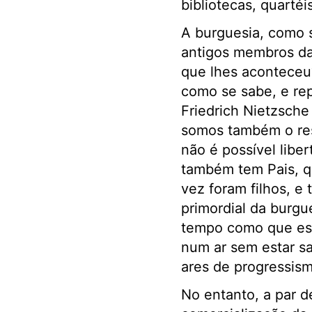
bibliotecas, quartéis
A burguesia, como 
antigos membros da
que lhes aconteceu
como se sabe, e re
Friedrich Nietzsche
somos também o res
não é possível libe
também tem Pais, q
vez foram filhos, e 
primordial da burgu
tempo como que esv
num ar sem estar sa
ares de progressism
No entanto, a par d