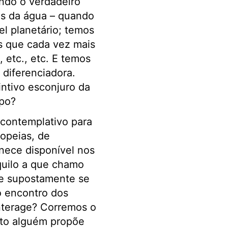
ndo o verdadeiro
s da água – quando
el planetário; temos
s que cada vez mais
 etc., etc. E temos
 diferenciadora.
intivo esconjuro da
po?
contemplativo para
opeias, de
anece disponível nos
quilo a que chamo
ue supostamente se
o encontro dos
interage? Corremos o
nto alguém propõe