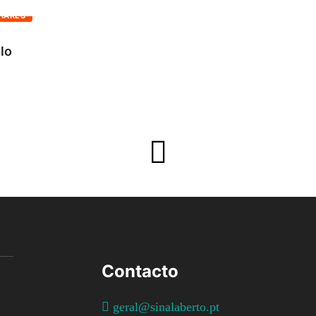
HARES
olo
Contacto
geral@sinalaberto.pt