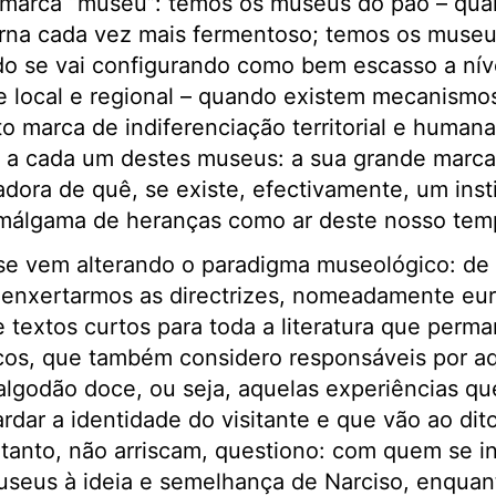
 marca “museu”: temos os museus do pão – qua
na cada vez mais fermentoso; temos os museu
ido se vai configurando como bem escasso a nív
e local e regional – quando existem mecanismo
o marca de indiferenciação territorial e humana,
a a cada um destes museus: a sua grande marca
adora de quê, se existe, efectivamente, um inst
amálgama de heranças como ar deste nosso tem
se vem alterando o paradigma museológico: de 
i enxertarmos as directrizes, nomeadamente eur
 textos curtos para toda a literatura que perm
os, que também considero responsáveis por a
algodão doce, ou seja, aquelas experiências q
rdar a identidade do visitante e que vão ao dit
rtanto, não arriscam, questiono: com quem se 
museus à ideia e semelhança de Narciso, enqua