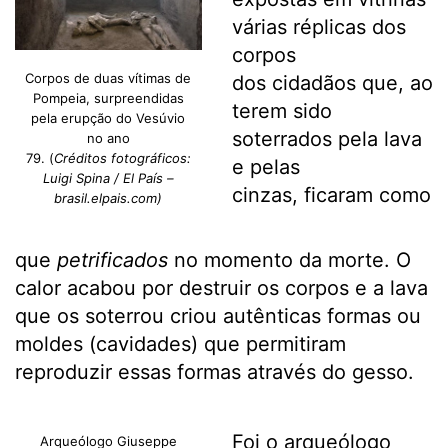
várias réplicas dos
corpos
Corpos de duas vítimas de
dos cidadãos que, ao
Pompeia, surpreendidas
terem sido
pela erupção do Vesúvio
soterrados pela lava
no ano
79. (
Créditos fotográficos:
e pelas
Luigi Spina / El País –
cinzas, ficaram como
brasil.elpais.com)
que
petrificados
no momento da morte. O
calor acabou por destruir os corpos e a lava
que os soterrou criou autênticas formas ou
moldes (cavidades) que permitiram
reproduzir essas formas através do gesso.
Foi o arqueólogo
Arqueólogo Giuseppe