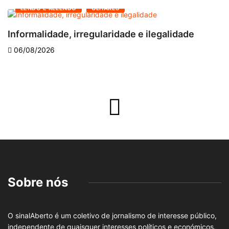
LENDO E RELENDO
OLHARES
Informalidade, irregularidade e ilegalidade
A
06/08/2026
Sobre nós
O sinalAberto é um coletivo de jornalismo de interesse público,
independente de quaisquer interesses políticos e económicos.