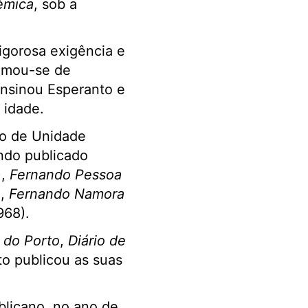
émica
, sob a
igorosa exigência e
ximou-se de
Ensinou Esperanto e
 idade.
to de Unidade
endo publicado
),
Fernando Pessoa
),
Fernando Namora
968).
 do Porto
,
Diário de
to publicou as suas
blicano, no ano de