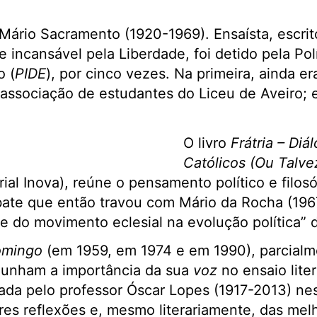
 Mário Sacramento (1920-1969). Ensaísta, escrit
incansável pela Liberdade, foi detido pela Polí
o (
PIDE
), por cinco vezes. Na primeira, ainda e
associação de estudantes do Liceu de Aveiro; e
O livro
Frátria – Di
Católicos (Ou Talve
ial Inova), reúne o pensamento político e filos
ate que então travou com Mário da Rocha (196
 e do movimento eclesial na evolução política” d
omingo
(em 1959, em 1974 e em 1990), parcialm
munham a importância da sua
voz
no ensaio lite
ada pelo professor Óscar Lopes (1917-2013) ne
s reflexões e, mesmo literariamente, das mel