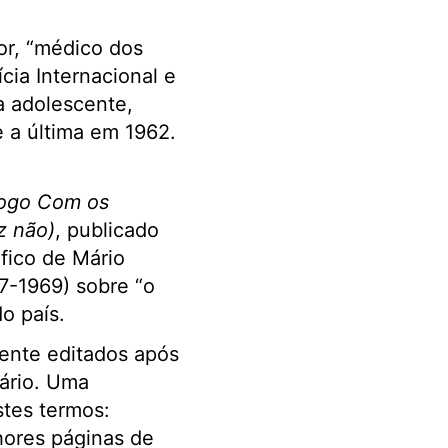
or, “médico dos
cia Internacional e
ra adolescente,
 a última em 1962.
álogo Com os
z não)
, publicado
ófico de Mário
7-1969) sobre “o
o país.
ente editados após
rário. Uma
stes termos:
hores páginas de