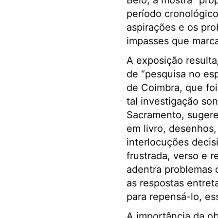
Belo, a mostra “pro
período cronológic
aspirações e os pro
impasses que marca
A exposição resulta
de “pesquisa no esp
de Coimbra, que foi
tal investigação so
Sacramento, sugere
em livro, desenhos,
interlocuções deci
frustrada, verso e 
adentra problemas 
as respostas entret
para repensá-lo, e
A importância da ob