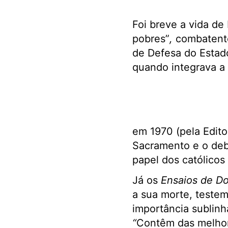
Foi breve a vida de
pobres”
,
combatente 
de Defesa do Estad
quando integrava a 
em 1970 (pela Editor
Sacramento e o deb
papel dos católicos
Já os
Ensaios de D
a sua morte, teste
importância sublinh
“
Contêm das melhore