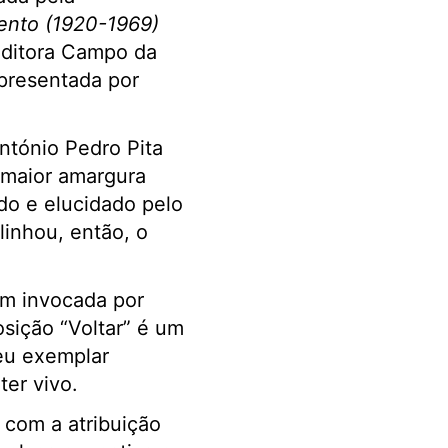
ento (1920-1969)
editora Campo da
apresentada por
ntónio Pedro Pita
maior amargura
do e elucidado pelo
linhou, então,
o
im invocada por
osição “Voltar” é um
eu exemplar
ter vivo.
 com a atribuição