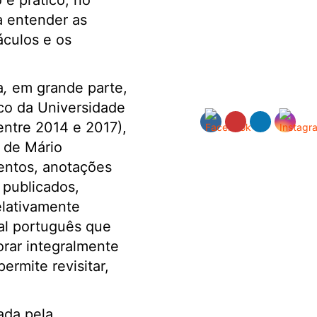
 e prático, no
a entender as
áculos e os
a
,
em grande parte,
ico da Universidade
entre 2014 e 2017),
 de Mário
entos, anotações
 publicados,
elativamente
ual português que
rar integralmente
ermite revisitar,
ada pela