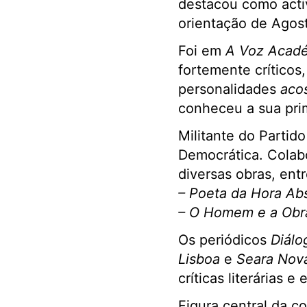
destacou como activ
orientação de Agost
Foi em
A Voz Acad
fortemente críticos
personalidades
aco
conheceu a sua prim
Militante do Parti
Democrática. Colabo
diversas obras, ent
–
Poeta da Hora Ab
–
O Homem e a Obr
Os periódicos
Diálo
Lisboa
e
Seara Nov
críticas literárias e 
Figura central da 