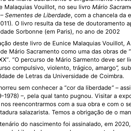
e Malaquias Vouillot, no seu livro
Mário Sacram
 – Sementes de Liberdade
, com a chancela da 
011)
.
O livro resulta da tese de doutoramento 
sidade Sorbonne (em Paris), no ano de 2002
ção deste livro de Eunice Malaquias Vouillot, A
de Mário Sacramento como uma das obras de “
 XX”
.
“O percurso de Mário Sarmento deve ser li
urso compulsivo, violento, trágico, amargo
”,
sub
ldade de Letras da Universidade de Coimbra.
orreu sem conhecer a “cor da liberdade
”
– ass
-1978) –, pela qual tanto pugnou. Visitar a exp
a nos reencontrarmos com a sua obra e com o s
tadura salazarista. Temos a obrigação de o man
tenário do nascimento foi assinalado, em 2020,