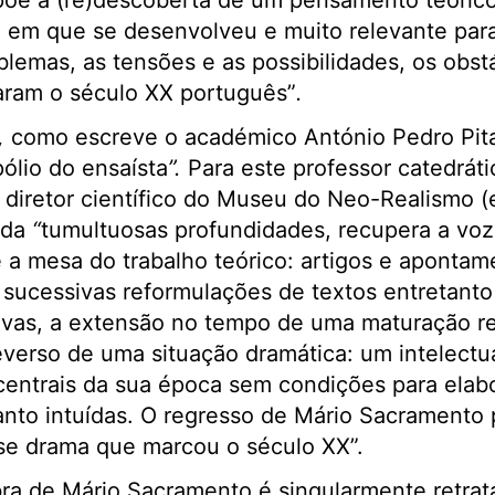
põe a (re)descoberta de um pensamento teórico
o em que se desenvolveu e muito relevante par
blemas, as tensões e as possibilidades, os obst
ram o século XX português”
.
,
como escreve o académico António Pedro Pit
ólio do ensaísta
”
.
Para este professor catedrát
 diretor científico do Museu do Neo-Realismo (
nda
“
tumultuosas profundidades, recupera a voz
 a mesa do trabalho teórico: artigos e apontam
 sucessivas reformulações de textos entretanto
sivas, a extensão no tempo de uma maturação r
reverso de uma situação dramática: um intelect
centrais da sua época sem condições para elabo
anto intuídas. O regresso de Mário Sacramento p
sse drama que marcou o século XX”.
ra de Mário Sacramento é singularmente retrat