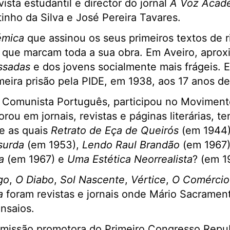
ista estudantil e director do jornal
A Voz Acad
inho da Silva e José Pereira Tavares.
émica
que assinou os seus primeiros textos de r
, que marcam toda a sua obra. Em Aveiro, apro
ssadas
e dos jovens socialmente mais frágeis. 
eira prisão pela PIDE, em 1938, aos 17 anos de
do Comunista Português, participou no Movimen
rou em jornais, revistas e páginas literárias, t
re as quais
Retrato de Eça de Queirós
(em 1944
surda
(em 1953),
Lendo Raul Brandão
(em 1967
a
(em 1967) e
Uma Estética Neorrealista
? (em 1
go
,
O Diabo
,
Sol Nascente
,
Vértice
,
O Comércio
a
foram revistas e jornais onde Mário Sacramen
ensaios.
comissão promotora do Primeiro Congresso Repu