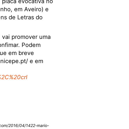
placa evocativa no
inho, em Aveiro) e
ns de Letras do
o vai promover uma
confimar. Podem
que em breve
unicepe.pt/ e em
%2C%20crl
ot.com/2016/04/1422-mario-