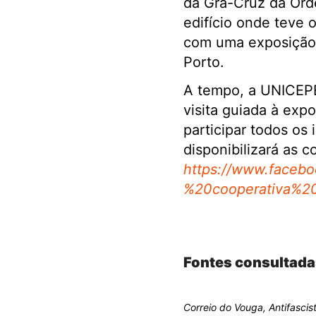
da Grã-Cruz da Ord
edifício onde teve 
com uma exposição 
Porto.
A tempo, a UNICEPE
visita guiada à ex
participar todos os
disponibilizará as 
https://www.faceb
%20cooperativa%2
.
Fontes consultada
Correio do Vouga, Antifascis