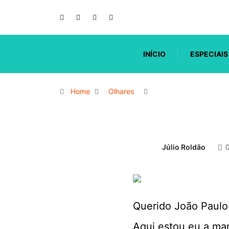
INÍCIO
ESPECIAIS
Home
Olhares
Júlio Roldão
Querido João Paulo
Aqui estou eu a mand