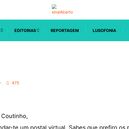
EDITORIAS
REPORTAGEM
LUSOFONIA
0
475
 Coutinho,
ar-te um postal virtual. Sabes que prefiro os p