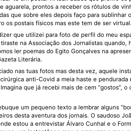
 aguarela, prontos a receber os rótulos de vi
das que sobre eles depois faço para sublinhar
o os postais físicos mas este tem de ser virtual
dizer que utilizei para foto de perfil do meu e
 tiraste na Associação dos Jornalistas quando, h
fomos ler poemas do Egito Gonçalves na aprese
azeta Literária.
iado nas tuas fotos mas desta vez, aquele ins
 cirúrgica anti-Covid a meia haste e pendurada
. Imagina que já recebi mais de cem “gostos”, 
cebuque um pequeno texto a lembrar alguns “bo
ros desta aventura dos jornais. O saudoso Joã
nde estou a entrevistar Álvaro Cunhal e o Form