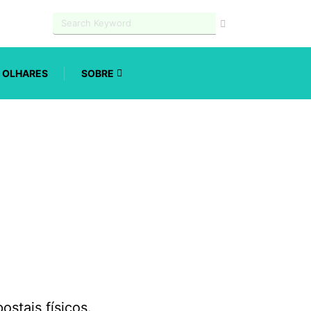
OLHARES
SOBRE
ostais físicos.