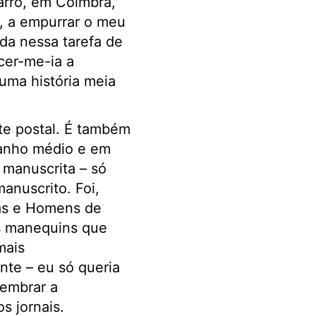
rro, em Coimbra,
, a empurrar o meu
da nessa tarefa de
cer-me-ia a
 uma história meia
te postal. É também
manho médio e em
 manuscrita – só
nuscrito. Foi,
tas e Homens de
os manequins que
mais
nte – eu só queria
lembrar a
s jornais.