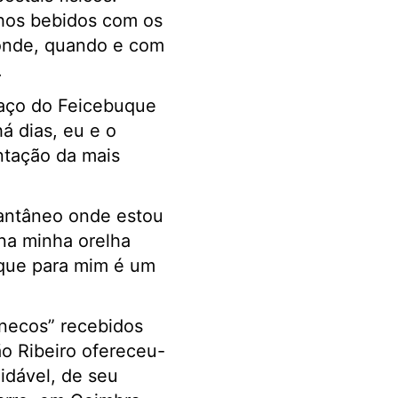
nhos bebidos com os
 onde, quando e com
.
spaço do Feicebuque
á dias, eu e o
ntação da mais
tantâneo onde estou
 na minha orelha
o que para mim é um
necos” recebidos
o Ribeiro ofereceu-
idável, de seu