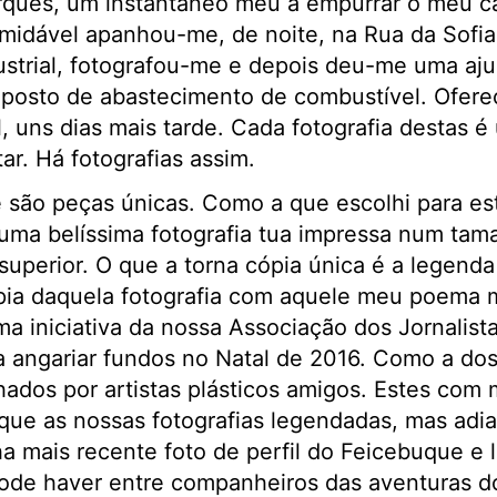
ues, um instantâneo meu a empurrar o meu ca
rmidável apanhou-me, de noite, na Rua da Sofia
strial, fotografou-me e depois deu-me uma aju
o posto de abastecimento de combustível. Ofere
, uns dias mais tarde. Cada fotografia destas é
ar. Há fotografias assim.
e são peças únicas. Como a que escolhi para es
 uma belíssima fotografia tua impressa num ta
superior. O que a torna cópia única é a legenda
ia daquela fotografia com aquele meu poema ma
a iniciativa da nossa Associação dos Jornalis
ra angariar fundos no Natal de 2016. Como a d
hados por artistas plásticos amigos. Estes com 
que as nossas fotografias legendadas, mas adia
a mais recente foto de perfil do Feicebuque e 
ode haver entre companheiros das aventuras do