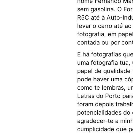
nome Fernando Marq
sem gasolina. O Fo
R5C até à Auto-Indu
levar o carro até a
fotografia, em papel
contada ou por cont
E há fotografias qu
uma fotografia tua,
papel de qualidade 
pode haver uma cóp
como te lembras, um
Letras do Porto pa
foram depois trabal
potencialidades do 
agradecer-te a minh
cumplicidade que p