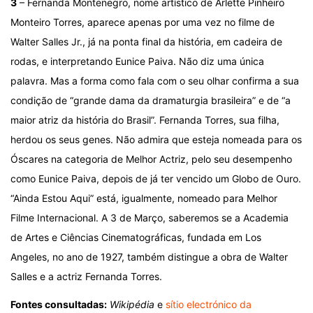
3
– Fernanda Montenegro, nome artístico de Arlette Pinheiro
Monteiro Torres, aparece apenas por uma vez no filme de
Walter Salles Jr., já na ponta final da história, em cadeira de
rodas, e interpretando Eunice Paiva. Não diz uma única
palavra. Mas a forma como fala com o seu olhar confirma a sua
condição de “grande dama da dramaturgia brasileira” e de “a
maior atriz da história do Brasil”. Fernanda Torres, sua filha,
herdou os seus genes. Não admira que esteja nomeada para os
Óscares na categoria de Melhor Actriz, pelo seu desempenho
como Eunice Paiva, depois de já ter vencido um Globo de Ouro.
“Ainda Estou Aqui” está, igualmente, nomeado para Melhor
Filme Internacional. A 3 de Março, saberemos se a Academia
de Artes e Ciências Cinematográficas, fundada em Los
Angeles, no ano de 1927, também distingue a obra de Walter
Salles e a actriz Fernanda Torres.
Fontes consultadas:
Wikipédia
e
sítio electrónico da