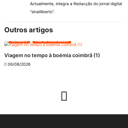
Actualmente, integra a Redacção do jornal digital
“sinalAberto”.
Outros artigos
OLHARES
PAU DE DOIS BICOS
Viagem no tempo à boémia coimbrã (1)
A
06/08/2026