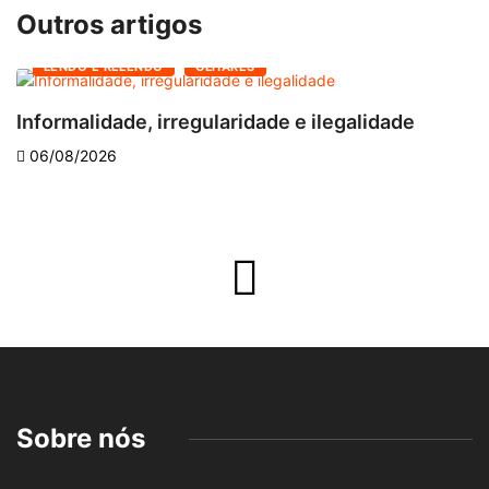
Outros artigos
LENDO E RELENDO
OLHARES
Informalidade, irregularidade e ilegalidade
A
06/08/2026
Sobre nós