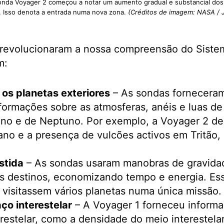
onda Voyager 2 começou a notar um aumento gradual e substancial dos 
r. Isso denota a entrada numa nova zona.
(Créditos de imagem: NASA / J
revolucionaram a nossa compreensão do Sistem
m:
 os planetas exteriores
– As sondas fornecera
formações sobre as atmosferas, anéis e luas de 
ano e de Neptuno. Por exemplo, a Voyager 2 de
no e a presença de vulcões activos em Tritão,
stida
– As sondas usaram manobras de gravidad
us destinos, economizando tempo e energia. Es
visitassem vários planetas numa única missão.
ço interestelar
– A Voyager 1 forneceu informa
restelar, como a densidade do meio interestelar