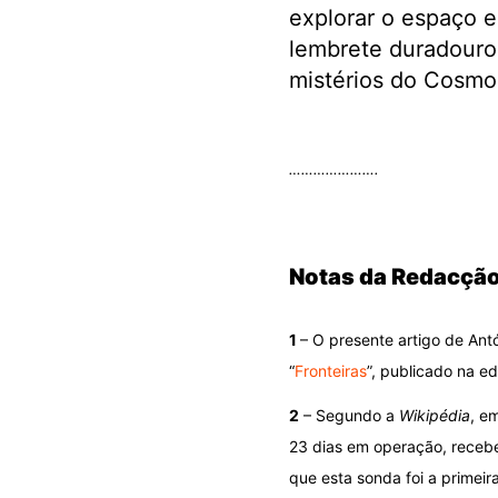
explorar o espaço 
lembrete duradouro
mistérios do Cosmo
.
………………….
.
Notas da Redacção
1
– O presente artigo de Ant
“
Fronteiras
”, publicado na e
2
– Segundo a
Wikipédia
, e
23 dias em operação, recebe
que esta sonda foi a primeir