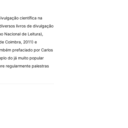
ivulgação científica na
diversos livros de divulgação
no Nacional de Leitura),
 de Coimbra, 2011) e
também prefaciado por Carlos
mplo do já muito popular
ere regularmente palestras
DOLO POR DESIGN
OLHARES
A fila que se fura por cima
06/08/2026