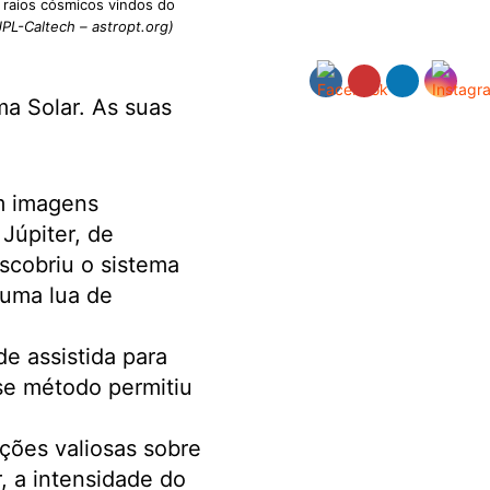
raios cósmicos vindos do
PL-Caltech – astropt.org)
a Solar. As suas
m imagens
Júpiter, de
scobriu o sistema
 uma lua de
e assistida para
se método permitiu
ções valiosas sobre
, a intensidade do