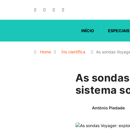
INÍCIO
ESPECIAIS
Home
Íris científica
As sondas Voyage
As sondas 
sistema so
António Piedade