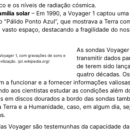
o e os níveis de radiação cósmica.
mília solar
– Em 1990, a Voyager 1 captou uma
 “Pálido Ponto Azul”, que mostrava a Terra c
 vasto espaço, destacando a fragilidade do nos
As sondas Voyager
Voyager 1, com gravações de sons e
transmitir dados pa
vilização.
(pt.wikipedia.org)
de terem sido lanç
quatro décadas. Os
am a funcionar e a fornecer informações valiosa
tindo aos cientistas estudar as condições além d
s em discos dourados a bordo das sondas tam
a Terra e a Humanidade, caso, em algum dia, s
s.
das Voyager são testemunhas da capacidade d