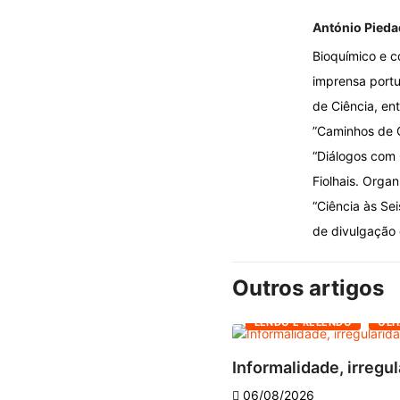
António Pieda
Bioquímico e c
imprensa portug
de Ciência, ent
”Caminhos de C
“Diálogos com 
Fiolhais. Organ
“Ciência às Se
de divulgação c
Outros artigos
LENDO E RELENDO
OLH
Informalidade, irregul
06/08/2026