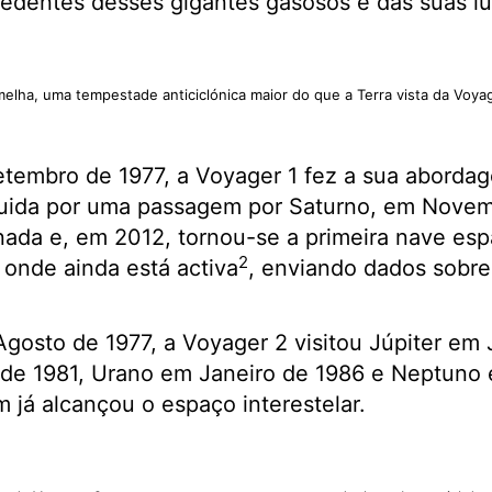
edentes desses gigantes gasosos e das suas lu
lha, uma tempestade anticiclónica maior do que a Terra vista da Voya
tembro de 1977, a Voyager 1 fez a sua abordag
uida por uma passagem por Saturno, em Novem
nada e, em 2012, tornou-se a primeira nave espa
2
 onde ainda está activa
, enviando dados sobre
osto de 1977, a Voyager 2 visitou Júpiter em 
de 1981, Urano em Janeiro de 1986 e Neptuno 
já alcançou o espaço interestelar.