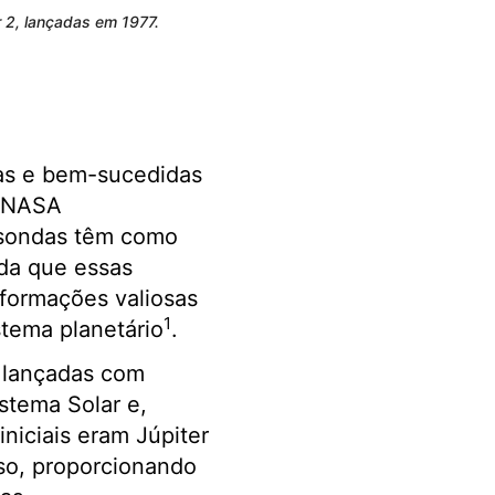
 2, lançadas em 1977.
cas e bem-sucedidas
a NASA
 sondas têm como
ida que essas
nformações valiosas
1
stema planetário
.
 lançadas com
istema Solar e,
iniciais eram Júpiter
so, proporcionando