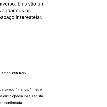
iverso. Elas são um
svendarmos os
paço interestelar.
rtigo intitulado
nda somou 47 anos, 1 mês e
enciclopédia livre, regista
nte confirmada