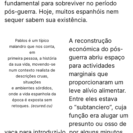
fundamental para sobreviver no período
pós-guerra. Hoje, muitos espanhóis nem
sequer sabem sua existência.
A reconstrução
Pablos é um típico
malandro que nos conta,
económica do pós-
em
guerra abriu espaço
primeira pessoa, a história
da sua vida, movendo-se
para actividades
num contexto realista de
marginais que
descrições cruas,
proporcionaram um
situações
e ambientes sórdidos,
leve alívio alimentar.
onde a vida espanhola da
Entre eles estava
época é exposta sem
retoques.
(ecured.cu)
o “subtanciero”, cuja
função era alugar um
presunto ou osso de
vaca para introduzi-lo, por alguns minutos,