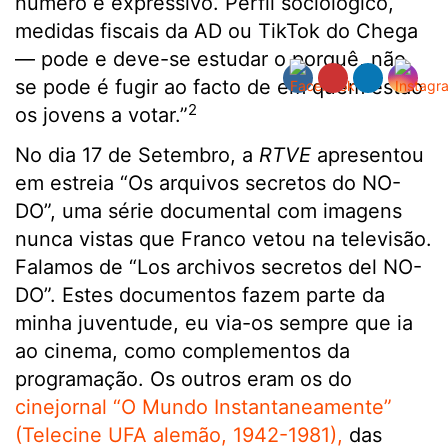
número é expressivo. Perfil sociológico,
medidas fiscais da AD ou TikTok do Chega
— pode e deve-se estudar o porquê, não
se pode é fugir ao facto de em quem estão
2
os jovens a votar.”
No dia 17 de Setembro, a
RTVE
apresentou
em estreia “Os arquivos secretos do NO-
DO”, uma série documental com imagens
nunca vistas que Franco vetou na televisão.
Falamos de “Los archivos secretos del NO-
DO”. Estes documentos fazem parte da
minha juventude, eu via-os sempre que ia
ao cinema, como complementos da
programação. Os outros eram os do
cinejornal “O Mundo Instantaneamente”
(Telecine UFA alemão, 1942-1981),
das