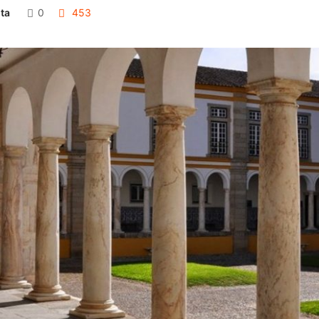
ta
0
453