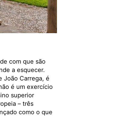
dade com que são
ende a esquecer.
e João Carrega, é
 não é um exercício
ino superior
opeia – três
cançado como o que