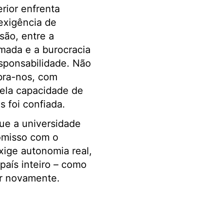
ior enfrenta
 exigência de
são, entre a
amada e a burocracia
esponsabilidade. Não
bra-nos, com
pela capacidade de
s foi confiada.
que a universidade
omisso com o
xige autonomia real,
país inteiro – como
er novamente.