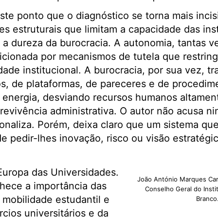
ste ponto que o diagnóstico se torna mais inci
ões estruturais que limitam a capacidade das inst
 a dureza da burocracia. A autonomia, tantas 
dicionada por mecanismos de tutela que restri
idade institucional. A burocracia, por sua vez, 
rios, de plataformas, de pareceres e de procedi
nergia, desviando recursos humanos altamente
revivência administrativa. O autor não acusa n
onaliza. Porém, deixa claro que um sistema qu
e pedir-lhes inovação, risco ou visão estratégic
 Europa das Universidades.
João António Marques Car
hece a importância das
Conselho Geral do Insti
 mobilidade estudantil e
Branco
cios universitários e da