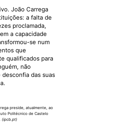
sivo. João Carrega
ituições: a falta de
vezes proclamada,
ngem a capacidade
transformou-se num
mentos que
 qualificados para
inguém, não
e desconfia das suas
a.
rega preside, atualmente, ao
tuto Politécnico de Castelo
.
(ipcb.pt)