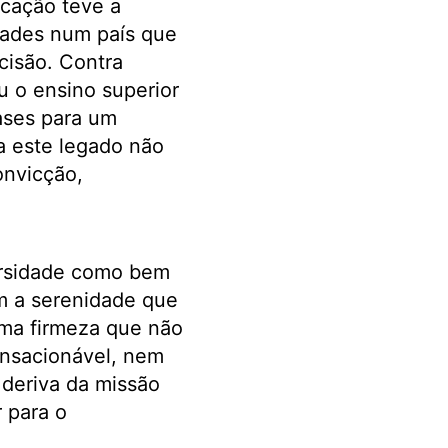
ucação teve a
dades num país que
cisão. Contra
iu o ensino superior
ases para um
a este legado não
onvicção,
ersidade como bem
om a serenidade que
ma firmeza que não
ansacionável, nem
 deriva da missão
 para o