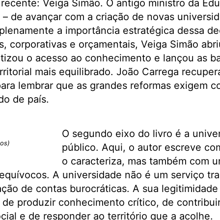
a recente: Veiga Simão. O antigo ministro da Ed
 – de avançar com a criação de novas universi
plenamente a importância estratégica dessa de
as, corporativas e orçamentais, Veiga Simão abr
atizou o acesso ao conhecimento e lançou as b
ritorial mais equilibrado. João Carrega recuper
para lembrar que as grandes reformas exigem c
do de país.
O segundo eixo do livro é a univ
dos)
público. Aqui, o autor escreve c
o caracteriza, mas também com u
equívocos. A universidade não é um serviço tr
ção de contas burocráticas. A sua legitimidade
 de produzir conhecimento crítico, de contribuir
ial e de responder ao território que a acolhe.