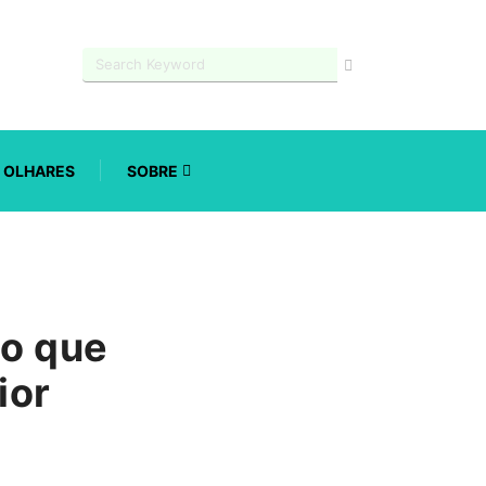
OLHARES
SOBRE
 o que
ior