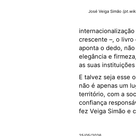
José Veiga Simão
(pt.wik
internacionalização
crescente –, o livr
aponta o dedo, não 
elegância e firmeza
as suas instituiçõe
E talvez seja esse 
não é apenas um lu
território, com a s
confiança responsáv
fez Veiga Simão e c
.
25/05/2026