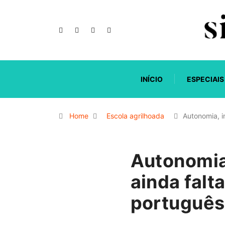
INÍCIO
ESPECIAIS
Home
Escola agrilhoada
Autonomia, i
Autonomia,
ainda falt
português