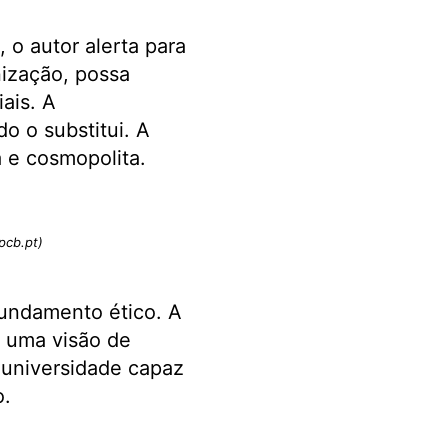
 o autor alerta para
ização, possa
iais. A
o o substitui. A
 e cosmopolita.
ipcb.pt)
fundamento ético. A
a uma visão de
a universidade capaz
o.