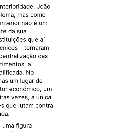
nterioridade. João
blema, mas como
O interior não é um
nte da sua
tituições que aí
cnicos – tornaram
 centralização das
stimentos, a
alificada. No
enas um lugar de
otor económico, um
itas vezes, a única
s que lutam contra
ada.
 uma figura