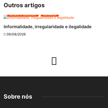
Outros artigos
LENDO E RELENDO
OLHARES
Informalidade, irregularidade e ilegalidade
A
06/08/2026
Sobre nós