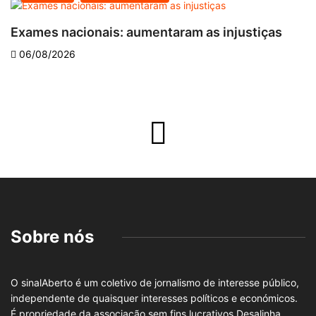
Exames nacionais: aumentaram as injustiças
V
06/08/2026
Sobre nós
O sinalAberto é um coletivo de jornalismo de interesse público,
independente de quaisquer interesses políticos e económicos.
É propriedade da associação sem fins lucrativos Desalinha,