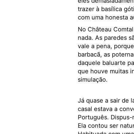
eles demasiadament
trazer à basílica g
com uma honesta au
No Château Comtal 
nada. As paredes sã
vale a pena, porque 
barbacã, as poternas
daquele baluarte pa
que houve muitas i
simulação.
Já quase a sair de 
casal estava a conv
Português. Dispus-
Ela contou ser natu