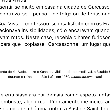
vida vivida
a sentir-se muito em casa na cidade de Carcas
ontrava-se – penso – de folga ou de férias naq
e Boa Vista – confessou-se insatisfeito com os F
ecionava invisibilidades, só o encaravam quand
vam rotos. Neste caso, recebia olhares furioso
 para que “copiasse” Carcassonne, um lugar que
da do rio Aude, entre o Canal du Midi e a cidade medieval, a Bastide S
durante o reinado de São Luís, em 1260.
(audetourisme.com)
e entusiasmara por demais com o aspeto fantas
embuste, algo irreal. Prontamente me indicaram
e da cidadela há uma outra, a Bastide Saint-Loui