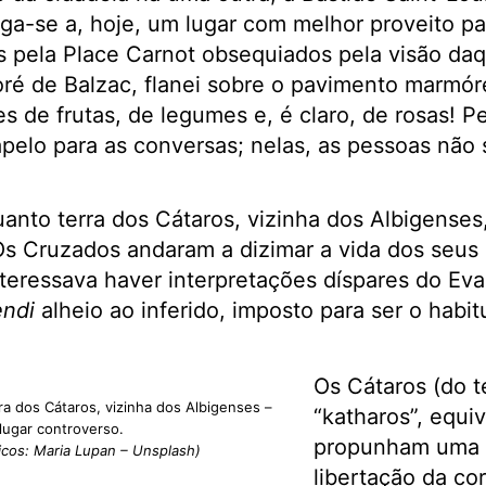
ga-se a, hoje, um lugar com melhor proveito par
s pela Place Carnot obsequiados pela visão daq
ré de Balzac, flanei sobre o pavimento marmóre
 de frutas, de legumes e, é claro, de rosas! P
pelo para as conversas; nelas, as pessoas não 
nto terra dos Cátaros, vizinha dos Albigenses,
Os Cruzados andaram a dizimar a vida dos seus
interessava haver interpretações díspares do E
ndi
alheio ao inferido, imposto para ser o habitu
Os Cátaros (do 
a dos Cátaros, vizinha dos Albigenses –
“katharos”, equiv
 lugar controverso.
propunham uma 
icos: Maria Lupan – Unsplash)
libertação da co