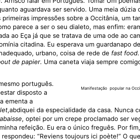
. Arrisco falar em Português. Toma! Um poema! 
quanto aguardava ser servido. Uma meia dúzia d
primeiras impressões sobre a Occitânia, um ta
omo parece a ser o seu dialeto, mas enfim: er
da ao Eça já que se tratava de uma ode ao cam
nomínia citadina. Eu esperava um guardanapo de
nadequado, urbano, coisa de rede de
fast food
out de papier
. Uma caneta viaja sempre comig
a mesmo português.
Manifestação popular na Occi
estar disposto a
na ementa a
let
,abdiquei da especialidade da casa. Nunca 
abaisse
, optei por um crepe proclamado ser veg
inha refeição. Eu era o único freguês. Por fim,
 respondeu: “Reviens toujours ici poète!” O que