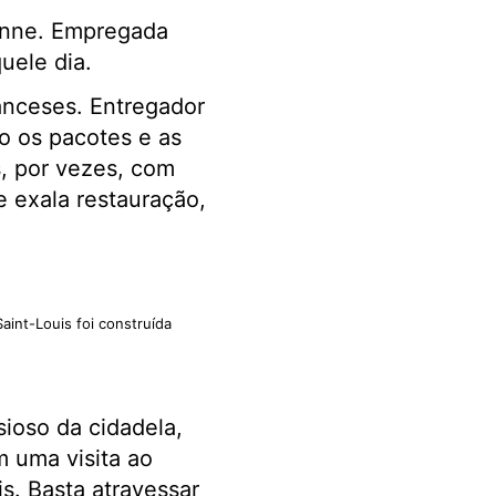
sonne. Empregada
uele dia.
ranceses. Entregador
o os pacotes e as
s, por vezes, com
 exala restauração,
aint-Louis foi construída
ioso da cidadela,
 uma visita ao
s. Basta atravessar