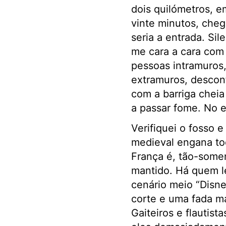
dois quilómetros, e
vinte minutos, cheg
seria a entrada. Sil
me cara a cara com 
pessoas intramuros,
extramuros, desconf
com a barriga cheia
a passar fome. No e
Verifiquei o fosso 
medieval engana to
França é, tão-somen
mantido. Há quem l
cenário meio “Disne
corte e uma fada m
Gaiteiros e flautist