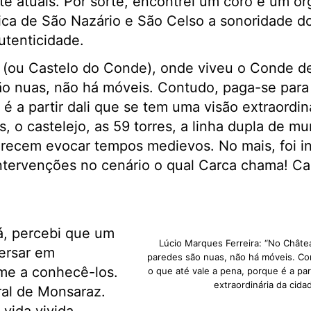
e atuais. Por sorte, encontrei um coro e um ó
ótica de São Nazário e São Celso a sonoridade
tenticidade.
(ou Castelo do Conde), onde viveu o Conde de
o nuas, não há móveis. Contudo, paga-se para o
é a partir dali que se tem uma visão extraordin
, o castelejo, as 59 torres, a linha dupla de mur
recem evocar tempos medievos. No mais, foi in
ntervenções no cenário o qual Carca chama! C
lá, percebi que um
Lúcio Marques Ferreira: “No Châte
ersar em
paredes são nuas, não há móveis. Con
me a conhecê-los.
o que até vale a pena, porque é a par
extraordinária da cida
ral de Monsaraz.