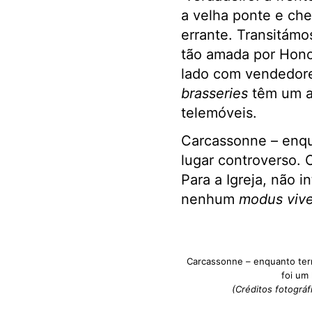
a velha ponte e che
errante. Transitámo
tão amada por Hono
lado com vendedores
brasseries
têm um a
telemóveis.
Carcassonne – enqua
lugar controverso. 
Para a Igreja, não 
nenhum
modus vive
Carcassonne – enquanto terr
foi um
(Créditos fotográf