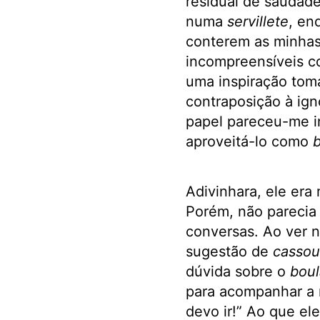
residual de saudade
numa
servillete
, en
conterem as minhas 
incompreensíveis c
uma inspiração toma
contraposição à ig
papel pareceu-me i
aproveitá-lo como
b
Adivinhara, ele er
Porém, não parecia 
conversas. Ao ver 
sugestão de
cassou
dúvida sobre o
boul
para acompanhar a m
devo ir!” Ao que ele