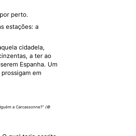
por perto.
s estações: a
quela cidadela,
inzentas, a ter ao
e serem Espanha. Um
io prossigam em
 alguém a Carcassonne?”
(©