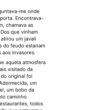
erguntava-me onde
 porta. Encontrava-
em, chamava as
” Dos que vinham
atirou um javali
es do feudo estariam
 aos invasores.
que aquela atmosfera
s visitado da
o original foi
 Adormecida, um
rel, um bobo da
elo caminho.
restaurantes, todos