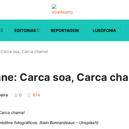
EDITORIAS
REPORTAGEM
LUSOFONIA
 Carca soa, Carca chama!
ne: Carca soa, Carca ch
eira
0
614
éditos fotográficos: Alain Bonnardeaux – Unsplash)