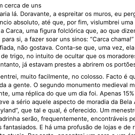
m cerca de uns
aria lá. Doravante, a espreitar os muros, eu p
encio absoluto, até que, por fim, vislumbrei uma
a Carca, uma figura folclórica que, ao que diz
 para si, a fazer soar uns sinos: “Carca chama!
iada, não gostava. Conta-se que, uma vez, ela 
 de trigo, no intuito de ocultar que os morador
ntanto, já estavam prestes a abrirem os portões
e entrei, muito facilmente, no colosso. Facto é 
da a gente. O segundo monumento medieval mai
te, uma réplica do que um dia foi. Apenas 15% d
eve a sério aquele aspecto de moradia da Bela
yland”, que tal e qual, é oferecido. Um menest
adrinha serão, frequentemente, encontráveis p
as fantasiados. E há uma profusão de lojas e de 