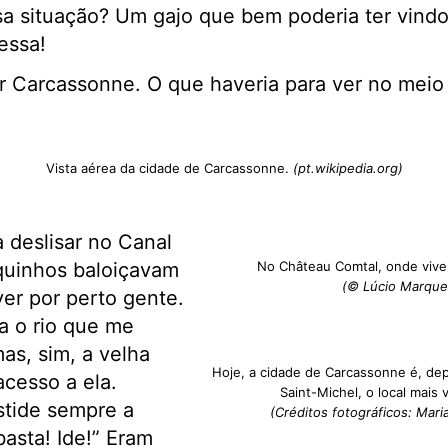
sa situação? Um gajo que bem poderia ter vindo
essa!
r Carcassonne. O que haveria para ver no meio
Vista aérea da cidade de Carcassonne.
(pt.wikipedia.org)
 deslisar no Canal
quinhos baloiçavam
No Château Comtal, onde vive
(© Lúcio Marques
ver por perto gente.
ia o rio que me
mas, sim, a velha
Hoje, a cidade de Carcassonne é, dep
cesso a ela.
Saint-Michel, o local mais 
stide sempre a
(Créditos fotográficos: Mar
basta! Ide!” Eram