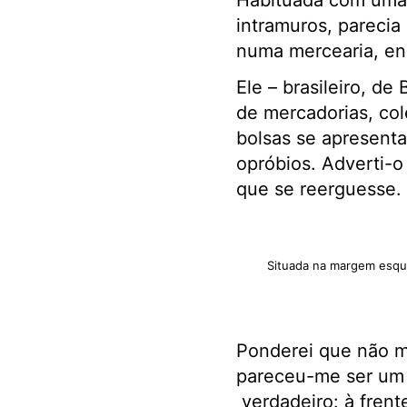
Habituada com uma 
intramuros, pareci
numa mercearia, enc
Ele – brasileiro, d
de mercadorias, col
bolsas se apresenta
opróbios. Adverti-o
que se reerguesse.
Situada na margem esquer
Ponderei que não m
pareceu-me ser um 
verdadeiro: à frent