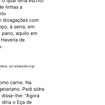
O qual teria escrito
e linhas a
nto
am divagações com
po, à serra, em
 pano, aquilo em
. Haveria de
o.
tânia.
(pt.wikipedia.org)
como carne. Na
etariano. Pedi sidra
 disse-lhe: “Agora
 diria o Eça de