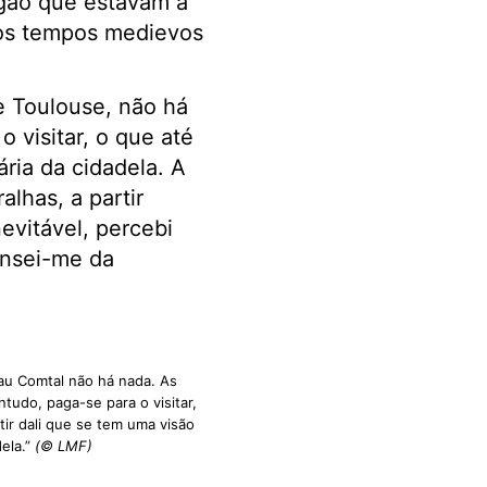
rgão que estavam a
 dos tempos medievos
 Toulouse, não há
 visitar, o que até
ária da cidadela. A
alhas, a partir
evitável, percebi
ansei-me da
au Comtal não há nada. As
tudo, paga-se para o visitar,
tir dali que se tem uma visão
dela.”
(© LMF)