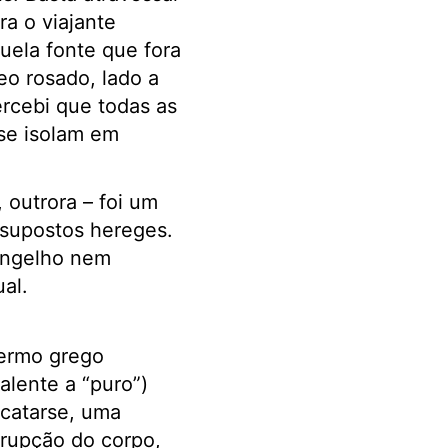
a o viajante
uela fonte que fora
o rosado, lado a
ercebi que todas as
se isolam em
 outrora – foi um
 supostos hereges.
vangelho nem
al.
termo grego
alente a “puro”)
catarse, uma
rrupção do corpo,