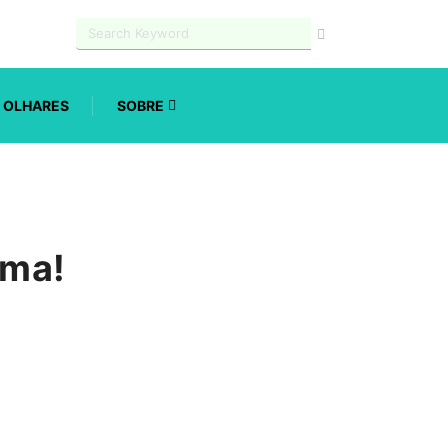
OLHARES
SOBRE
ama!