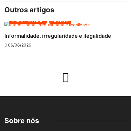
Outros artigos
LENDO E RELENDO
OLHARES
Informalidade, irregularidade e ilegalidade
A
06/08/2026
Sobre nós