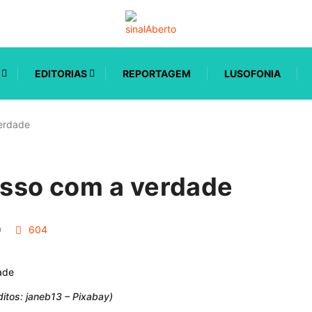
EDITORIAS
REPORTAGEM
LUSOFONIA
erdade
so com a verdade
0
604
itos: janeb13 – Pixabay)