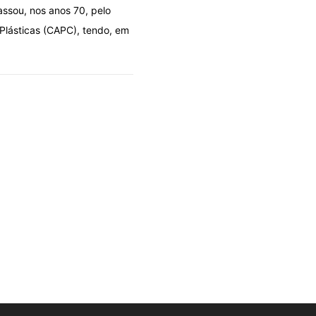
ssou, nos anos 70, pelo
Plásticas (CAPC), tendo, em
FLANAR É PRECISO!
OLHARES
Delos: o berço de Apolo
06/08/2026