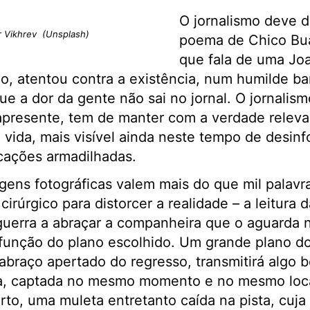
O jornalismo deve 
r Vikhrev (Unsplash)
poema de Chico Bu
que fala de uma Joa
o, atentou contra a existência, num humilde b
ue a dor da gente não sai no jornal. O jornalis
 apresente, tem de manter com a verdade relev
vida, mais visível ainda neste tempo de desinf
cações armadilhadas.
ns fotográficas valem mais do que mil palavra
rúrgico para distorcer a realidade – a leitura
guerra a abraçar a companheira que o aguarda n
função do plano escolhido. Um grande plano do
 abraço apertado do regresso, transmitirá algo 
ia, captada no mesmo momento e no mesmo loca
to, uma muleta entretanto caída na pista, cuja