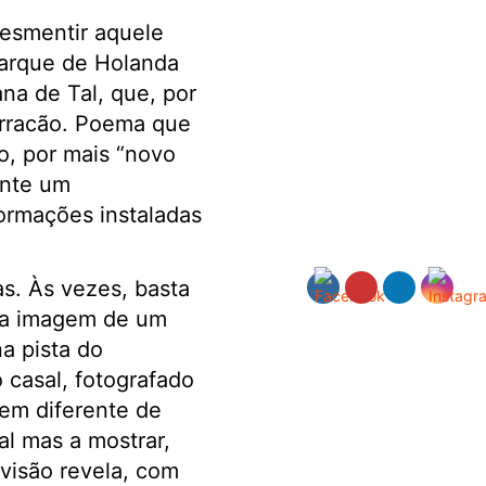
desmentir aquele
arque de Holanda
na de Tal, que, por
arracão. Poema que
mo, por mais “novo
ante um
ormações instaladas
s. Às vezes, basta
 da imagem de um
a pista do
 casal, fotografado
bem diferente de
l mas a mostrar,
 visão revela, com