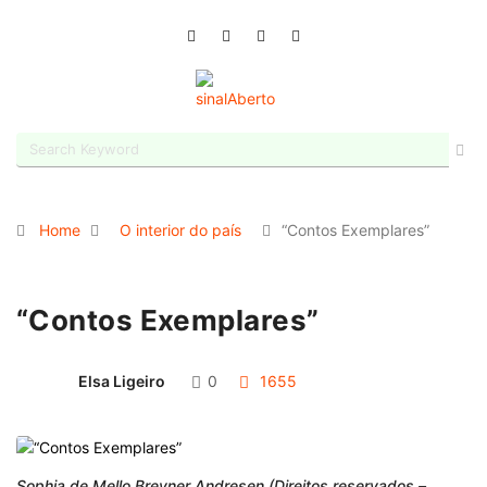
Home
O interior do país
“Contos Exemplares”
“Contos Exemplares”
Elsa Ligeiro
0
1655
Sophia de Mello Breyner Andresen (Direitos reservados –