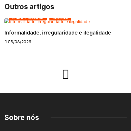
Outros artigos
LENDO E RELENDO
OLHARES
Informalidade, irregularidade e ilegalidade
A
06/08/2026
Sobre nós