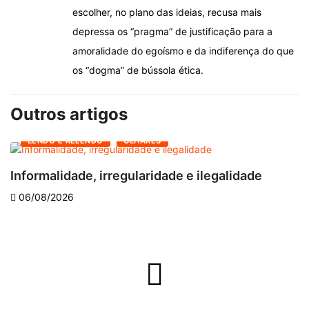
escolher, no plano das ideias, recusa mais
depressa os “pragma” de justificação para a
amoralidade do egoísmo e da indiferença do que
os “dogma” de bússola ética.
Outros artigos
LENDO E RELENDO
OLHARES
Informalidade, irregularidade e ilegalidade
A
06/08/2026