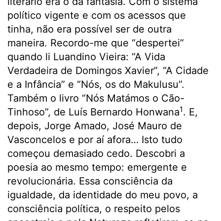
literário era o da fantasia. Com o sistema
político vigente e com os acessos que
tinha, não era possível ser de outra
maneira. Recordo-me que “despertei”
quando li Luandino Vieira: “A Vida
Verdadeira de Domingos Xavier”, “A Cidade
e a Infância” e “Nós, os do Makulusu”.
Também o livro “Nós Matámos o Cão-
1
Tinhoso”, de Luís Bernardo Honwana
. E,
depois, Jorge Amado, José Mauro de
Vasconcelos e por aí afora… Isto tudo
começou demasiado cedo. Descobri a
poesia ao mesmo tempo: emergente e
revolucionária. Essa consciência da
igualdade, da identidade do meu povo, a
consciência política, o respeito pelos