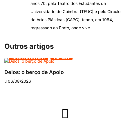
anos 70, pelo Teatro dos Estudantes da
Universidade de Coimbra (TEUC) e pelo Círculo
de Artes Plásticas (CAPC), tendo, em 1984,
regressado ao Porto, onde vive.
Outros artigos
FLANAR É PRECISO!
OLHARES
Delos: o berço de Apolo
O
06/08/2026